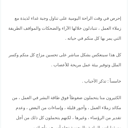
إحرص في وقت الراحة اليومية على تناول وجبة غداء لذيذة مع
زملاء العمل ، تتبادلون خلالها الآراء والضحكات والمواقف الطريفة
التي يمر بها كل منكم في حياته .
كل هذا سينعكس بشكل مباشر على تحسين مزاج كل منكم وكسر
الملل وتوفير بيئة عمل مريحة للأعصاب .
خامساً : تذكر الأحباب .
الكثيرون منا يتحملون ضغوطاً فوق طاقة البشر في العمل ، من
مكائد زملاء العمل ، وأجور قليلة ، وإساءات من البعض ، وعدم
تقدير من الرؤساء ، وغيرها ، لكنهم يتحملون كل ذلك من أجل
مسئولياتهم المادية والمعنوية تجاه أسرهم وأحبائهم .