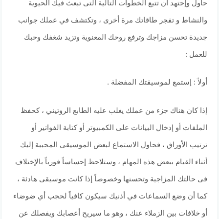
حاول وإجتهد أن تتبع الخطوات التالية التى تبعث فيك الحيوية
والنشاط و تفجر طاقاتك مرة أخرى ، وتكتشف في عملك جوانب
جديدة تحسن مزاجك وترفع روحك المعنوية وتزيد شغفك وحبك
للعمل :
أولاً : إستمع لموسيقتك المفضلة .
إذا كان هناك جزء من عملك يغلب عليه الطابع الروتيني ، كحفظ
الملفات أو إدخال البيانات على الكمبيوتر أو كتابة الفواتير أو
ترتيب الأوراق ، فحاول الاستماع لبعض الموسيقى المحببة إليك
أثناء القيام ببعض هذه المهام ، وستلاحظ إحساساً فورياً بالإختلاف
فى حالتك المزاجية وتحسنها وخصوصاً إذا كانت موسيقى هادئة ،
كما أن وضع السماعات في أذنيك سيكون كافياً لحجب أي ضوضاء
أو خلافات بين الزملاء عنك ، وهو ما سيريح أعصابك ويفصلك عن