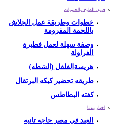
فنون الطبخ والحلويات
خطوات وطريقة عمل الجلاش
باللحمة المفرومة
وصفة سهلة لعمل فطيرة
الفراولة
هريسةالفلفل (الشطه)
طريقه تحضير كيكه البرتقال
كفته البطاطس
اخبار بلدنا
العيد في مصر حاجه تانيه