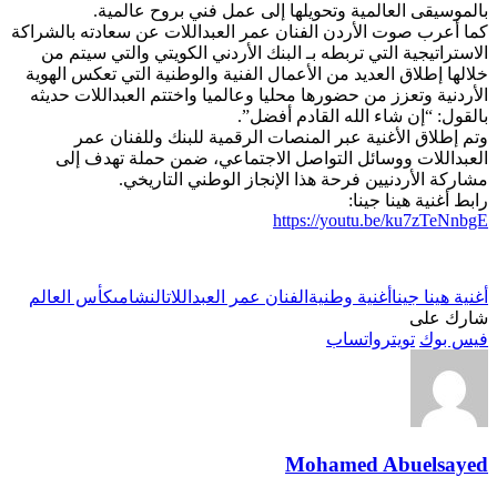
بالموسيقى العالمية وتحويلها إلى عمل فني بروح عالمية.
كما أعرب صوت الأردن الفنان عمر العبداللات عن سعادته بالشراكة
الاستراتيجية التي تربطه بـ البنك الأردني الكويتي والتي سيتم من
خلالها إطلاق العديد من الأعمال الفنية والوطنية التي تعكس الهوية
الأردنية وتعزز من حضورها محليا وعالميا واختتم العبداللات حديثه
بالقول: “إن شاء الله القادم أفضل”.
وتم إطلاق الأغنية عبر المنصات الرقمية للبنك وللفنان عمر
العبداللات ووسائل التواصل الاجتماعي، ضمن حملة تهدف إلى
مشاركة الأردنيين فرحة هذا الإنجاز الوطني التاريخي.
رابط أغنية هينا جينا:
https://youtu.be/ku7zTeNnbgE
أغنية هينا جينا
أغنية وطنية
الفنان عمر العبداللات
النشامى
كأس العالم
شارك على
فيس بوك
تويتر
واتساب
Mohamed Abuelsayed