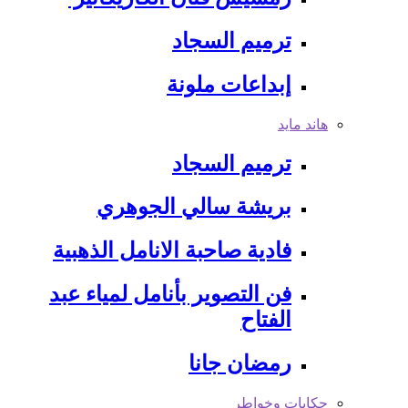
ترميم السجاد
إبداعات ملونة
هاند مايد
ترميم السجاد
بريشة سالي الجوهري
فادية صاحبة الانامل الذهبية
فن التصوير بأنامل لمياء عبد
الفتاح
رمضان جانا
حكايات وخواطر