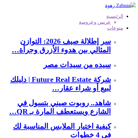
التجاوز
إلى
الرئيسية
المحتوى
عريس وعروسة
منوعات
سر إطلالة صيف 2026: التوازن
المثالي بين هدوء الأزرق وجرأة…
سيده من سيدات مصر
شركة Future Real Estate | دليلك
لبيع أو شراء عقار…
شاهد.. روبوت صيني يتسول في
الشارع ويستعطف المارة بـ QR…
كيفية اختيار الملابس المناسبة لك
في 4 خطوات