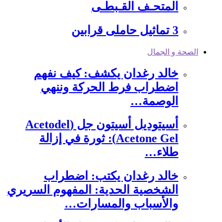
المتحـف القـبطـى
3 تماثيل حاملى قرابين
الصحة و الجمال
خالد رغدان يكشف: كيف نفهم
اضطراب فرط الحركة وننهي
الوصمة…
أسيتوديل أسيتون جل (Acetodel
Acetone Gel): ثورة في إزالة
طلاء…
خالد رغدان يكتب: ​اضطراب
الشخصية الحدية: المفهوم السريري
والأسباب والمسارات…