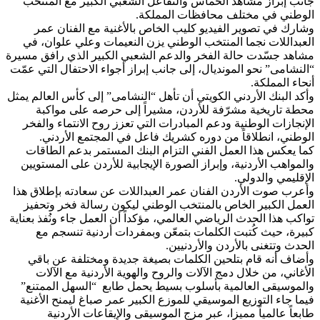
جانب إبراز مشاهد الحماس والتفاعل الشعبي الكبير مع المنتخب
الوطني في مختلف محافظات المملكة.
وشارك في تصوير الفيديو كليب الخاص بالأغنية مع الفنان عمر
العبداللات نجما المنتخب الوطني يزن النعيمات وعلي علوان، في
مشاهد جسّدت حالة الفخر والدعم الشعبي الكبير الذي رافق مسيرة
“النشامى” نحو المونديال، إلى جانب إبراز أجواء الاحتفال التي عمّت
أنحاء المملكة.
وأكد البنك الأردني الكويتي أن تأهل “النشامى” إلى كأس العالم يمثل
محطة تاريخية مشرّفة للأردن، مشيراً إلى حرصه على مواكبة
الإنجازات الوطنية ودعم المبادرات التي تعزز روح الانتماء والفخر
الوطني، انطلاقاً من دوره كشريك فاعل في المجتمع الأردني.
كما يعكس هذا العمل الفني التزام البنك المستمر بدعم الطاقات
والمواهب الأردنية، وإبراز الصورة الإيجابية للأردن على المستويين
الإقليمي والدولي.
وأعرب صوت الأردن الفنان عمر العبداللات عن سعادته بإطلاق هذا
العمل الكبير الخاص بالمنتخب الوطني ليكون رسالة فخر وتحفيز
تواكب هذا الحدث الرياضي العالمي، مؤكداً أن العمل جاء ونُفذ بعناية
كبيرة، حيث كُتبت الكلمات بتمعّن وبمفردات أردنية تنسجم مع
الحدث وتتغنى بالأردن والأردنيين.
وأضاف أنه قام بتلحين الكلمات بصيغة جديدة ومختلفة عن باقي
الأغاني، من خلال دمج الآلات والروح والهوية الأردنية مع الآلات
والموسيقى العالمية بأسلوب بسيط يحمل طابع “السهل الممتنع”
فيما جاء التوزيع الموسيقي للموزع الكبير عمر صباغ ليمنح الأغنية
طابعاً عالمياً مميزا، عبر مزج الموسيقى والإيقاعات الأردنية