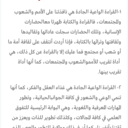
١-
القراءة
الواعية
الجادة
هي
نافذتنا
على
الأمم
والشعوب
والمجتمعات،
فالقراءة
والكتابة
ظهرتا
مع
الحضارات
الإنسانية،
وتلك
الحضارات
سجلت
عاداتها
وتقاليدها
وثقافتها
وتراثها
بالكتابة،
فإذا
أردت
أن
تقف
على
ثقافة
أمة
ما
أو
شعب
أو
مجتمع
فما
عليك
إلا
بالقراءة
عن
كل
ذلك،
هي
أداة
تقريب
للأمم
والشعوب
والمجتمعات،
كما
أنها
أداة
تقريب
بينها
.
٢-
القراءة
الواعية
الجادة
هي
غذاء
العقل
والفكر،
كما
أنها
تنمي
الوعي
والشعور
في
كافة
الجوانب
الحياتية،
وتطور
المهارات
المعرفية
واللغوية،
وهي
البوابة
الرئيسية
للتفوق
العلمي
في
كافة
المجالات،
وكل
ذلك
تطوير
للذات
ويعزز
من
ثقتنا
بأنفسنا،
كما
أن
في
ذلك
مواكبة
للتطور
والعصر
الذي