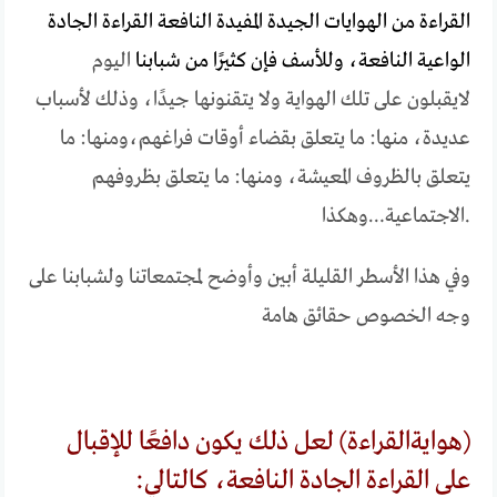
القراءة من
الهوايات
الجيدة
المفيدة
النافعة
القراءة
الجادة
الواعية
النافعة،
وللأسف
فإن
كثيرًا
من
شبابنا
اليوم
لا
يقبلون
على
تلك
الهواية
ولا
يتقنونها
جيدًا،
وذلك
لأسباب
عديدة،
منها
:
ما
يتعلق
بقضاء
أوقات
فراغهم،
ومنها
:
ما
يتعلق
بالظروف
المعيشة،
ومنها
:
ما
يتعلق
بظروفهم
.
الاجتماعية
…
وهكذا
وفي
هذا
الأسطر
القليلة
أبين
وأوضح
لمجتمعاتنا
ولشبابنا
على
وجه
الخصوص
حقائق
هامة
(
هواية
القراءة
)
لعل
ذلك
يكون
دافعًا
للإقبال
على
القراءة
الجادة
النافعة،
كالتالي
: