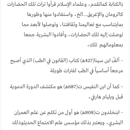
بالكتابة
كما
تقدم،
وعلماء
الإسلام
قرأوا
تراث
تلك
الحضارات
كالرومان
والإغريق
…
الخ،
واستفادوا
منها
وطورها
بما
يتناسب
مع
تعاليمنا
وثقافتنا،
وتوصلوا
لأبعد
مما
توصلت
إليه
تلك
الحضارات،
وأفادوا
البشرية
جمعا
بمعلوماتهم
تلك،
–
ألفّ
ابن
سينا
(427
هـ
)
كتاب
(
القانون
في
الطب
)
الذي
أصبح
مرجعاً
أساسياً
في
الطب
لفترات
طويلة
– كما
أن
ابن
النفيس
ت
(687
هـ
)
هو
مكتشف
الدورة
الدموية
قبل
ويليام
هارفي،
–
ابن
خلدون
ت
(808
هـ
)
هو
أول
من
تكلم
عن
علم
العمران
البشري،
ويعتبر
بذلك
مؤسس
علم
الاجتماع
الحديث
وذلك