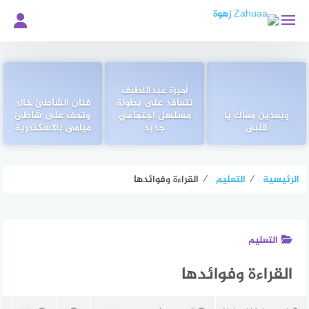
لتجاوز
لى
لمحتوى
أميرة عبداللطيف
تتعاقد على بطولة
فنان الشاطئ خالد
وبعدين معاك يا
مسلسل اجتماعي
وتحف على شاطئ
قلبى
جديد
ميامى بالاسكندرية
الرئيسية
⁄
التعليم
⁄
القراءة وفوائدها
التعليم
القراءة وفوائدها