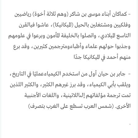
– كما
كان
أبناء
موسى
بن
شاكر
(
وهم
ثلاثة
أخوة
)
رياضيين
وفلكيين
ومشتغلين
بالحيل
(
الميكانيكا
)
،
عاشوا
في
القرن
التاسع
الميلادي،
واتصلوا
بالخليفة
المأمون
وبرعوا
في
علومهم
وجذبوا
حولهم
علماء
وأطباء
ومترجمين
كثيرين،
وقد
برع
منهم
أحمد
في
الميكانيكا
جدًا
–
جابر
بن
حيان
أول
من
استخدم
الكيمياء
عمليًا
في
التاريخ،
ويلقب
بأبي
الكيمياء،
وقد
برز
غيرهم
الكثير،
والكثير
اللذين
تمت
ترجمة
مؤلفاتهم
إلى
اللاتينية،
واللغات
الأجنبية
الأخرى
. (
شمس
العرب
تسطع
على
الغرب
بتصرف
)
.