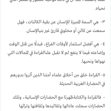
نحياه
.
٣-
هي
السمة
المميزة
للإنسان
عن
بقية
الكائنات،
فهل
سمعت
عن
كائنٍ
أو
مخلوقٍ
قارئ
غير
بني
الإنسان
.
٤-
هي
أفضل
استثمار
لأوقات
الفراغ،
فبدلًا
من
قتل
الوقت
وإضاعته
فيما
لا
ينفع
لم
لا
نقبل
على
القراءة
في
المجالات
التي
نهواها
ونحبها
.
٥-
القراءة
خلق
من
أخلاق
علماء
أمتنا
الذين
أثروا
بدورهم
في
الحضارة
الغربية
الحديثة
–
فالقراءة
والكتابة
ظهرتا
مع
الحضارات
الإنسانية،
وتلك
الحضارات
سجلت
عاداتها
وتقاليدها
وثقافتها
وتراثها