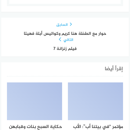
السابق
حوار مع الطفلة هنا كريم وكواليس أبلة فهيتا
التالي
فيلم زنزانة 7
إقرأ أيضا
مؤتمر “في بيتنا أب”: الأب
حكاية السبع بنات وقبابهن