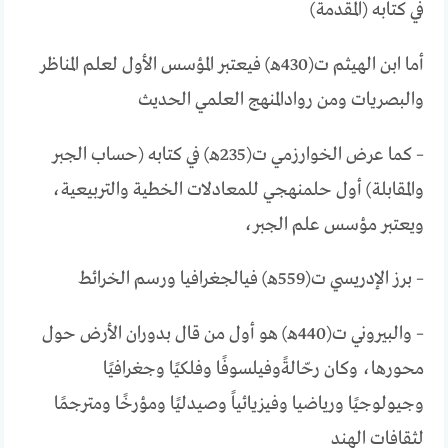
في
كتابه
(
المقدمة
)
أما
ابن
الهيثم
ت
(430
هـ
)
فيعتبر
المؤسس
الأول
لعلم
المناظر
والبصريات
ومن
رواد
المنهج
العلمي
الحديث
– كما
عرض
الخوارزمي
ت
(235
هـ
)
في
كتابه
(
حساب
الجبر
والمقابلة
)
أول
حل
منهجي
للمعادلات
الخطية
والتربيعية،
ويعتبر
مؤسس
علم
الجبر،
–
برز
الإدريسي
ت
(559
هـ
)
في
الجغرافيا
ورسم
الخرائط
– والبيروني
ت
(440
هـ
)
هو
أول
من
قال
بدوران
الأرض
حول
محورها،
وكان
رحّالةً
وفيلسوفًا
وفلكيًا
وجغرافيًا
وجيولوجيًا
ورياضيا
وفيزيائياً
وصيدليًا
ومؤرخًا
ومترجمًا
لثقافات
الهند