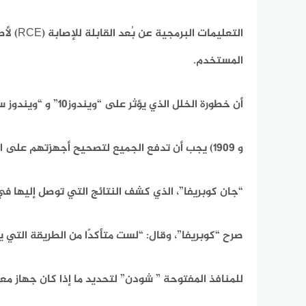
التعليم
المستخدم.
أن خطورة الخلل الذي يؤثر على “ويندوز10” و “ويندوز سيرفير” (الإصداران 1903
و 1909) يجب أن تدفع الجميع لتصحيح أجهزتهم على الفور. ومع ذلك، ووفقًا لـ
“جان كوبريفا”، الذي كشف النتائج التي توصل إليها في منتديات SANS ISC Infosec Forums، بأن ذلك 
صرح “كوبريفا”، وقال: “لست متأكدًا من الطريقة التي
للمنافذ المفتوحة ” شودن” لتحديد ما إذا كان جهاز 