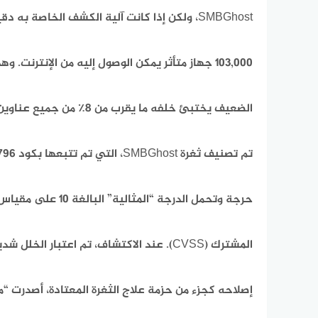
SMBGhost، ولكن إذا كانت آلية الكشف الخاصة به دقيقة، فهناك أكثر من
103,000 جهاز متأثر يمكن الوصول إليه من الإنترنت. وهذا يعني أن الجهاز
الضعيف يختبئ خلفه ما يقرب من 8٪ من جميع عناوين IP التي تحتوي على 445 منفذ مفتوح”.
تم تصنيف ثغرة SMBGhost، التي تم تتبعها بكود CVE-2020-0796، على أنها
حرجة وتحمل الدرجة “المثالية” البالغة 10 على مقياس نظام نقاط الضعف
المشترك (CVSS). عند الاكتشاف، تم اعتبار الخلل شديدًا لدرجة أنه بدلاً من إصدار
إصلاحه كجزء من حزمة علاج الثغرة المعتادة، أصدرت “