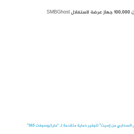
SMBGho
لسحابي من إسيت” لتوفير حماية متقدمة لـ “مايكروسوفت 365”