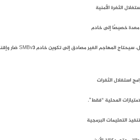
غلال الثغرة الأمنية
معدة خصيصًا إلى خادم
SMBv3 المستهدف. لاستغلال الثغرة الأمنية ضد العميل،
ج استغلال الثغرات
امتيازات المحلية “فقط”.