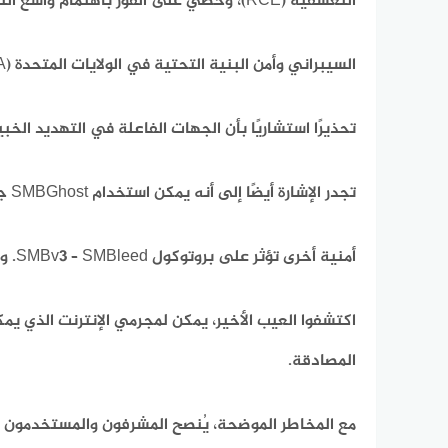
التعسفية (RCE)، وحظي على الفور باهتمام واسع النطاق. حتى وكالة الأمن
السيبراني وأمن البنية التحتية في الولايات المتحدة (CISA) أحاطت علما ونشرت
تحذيرًا استشاريًا بأن الجهات الفاعلة في التهديد الخبيث كانت تستخدم PoC لاستغلال الثغرة الأمني
تجدر الإشارة أيضًا إلى أنه يمكن استخدام SMBGhost جنبًا إلى جنب مع ثغرة
أمنية أخرى تؤثر على بروتوكول SMBv3 – SMBleed. وفقًا لباحثي ZecOps الذين
اكتشفوا العيب الأخير، يمكن لمجرمي الإنترنت الذي ي
المصادقة.
مع المخاطر الموضحة، يُنصح المشرفون والمستخدمون الذ