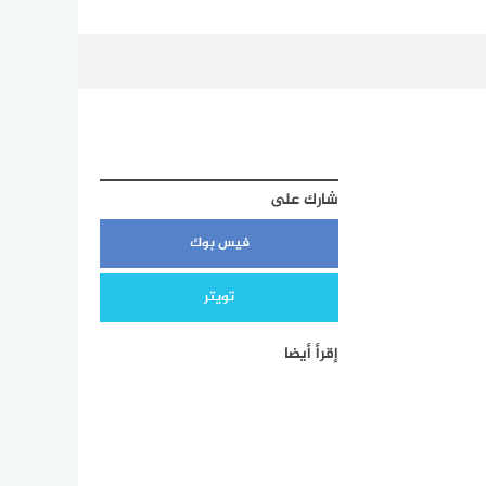
شارك على
فيس بوك
تويتر
إقرأ أيضا