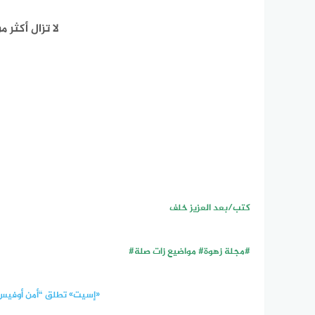
لا تزال أكثر من 100,000 جهاز عرضة لاستغلال st
كتب/بعد العزيز خلف
#مجلة زهوة# مواضيع زات صلة#
«إسيت» تطلق “أمن أوفيس ا