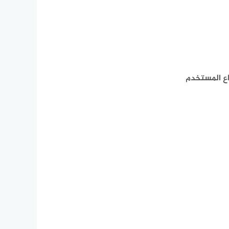
 سيحتاج المهاجم الغير مصادق إلى تكوين خادم SMBv3 ضار وإقناع المستخدم