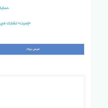
حماية
«إسيت» تشارك في ع
فيس بوك