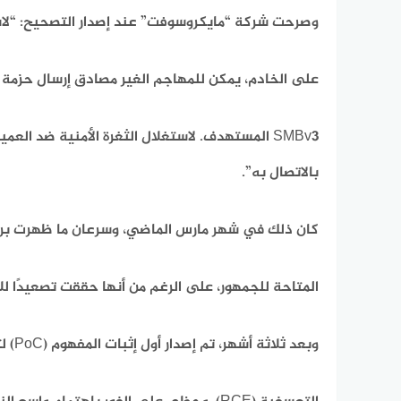
وصرحت شركة “مايكروسوفت” عند إصدار التصحيح: “لاست
على الخادم، يمكن للمهاجم الغير مصادق إرسال حزمة 
بالاتصال به”.
كان ذلك في شهر مارس الماضي، وسرعان ما ظهرت برام
المتاحة للجمهور، على الرغم من أنها حققت تصعيدًا لل
وبعد ثلاثة أشهر، تم إصدار أول إثبات المفهوم (PoC) لتنفيذ التعليمات البرمجية