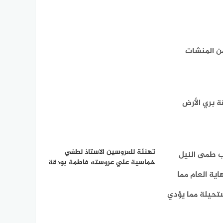
من المنشات
ة بري الأرض
تهنئة للعروسين الاستاذ لطفي
ى ترسيب طمى النيل
خماسية علي عروسته فاطمة بودقة
ية العام مما
ستحيلة مما يؤدي