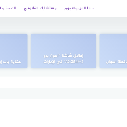
دنيا الفن والنجوم
مستشارك القانوني
الصحة و ا
إطلاق شاشة “اَجون برو
افظة اسوان
AG254FG” في الإمارات
حكاية باب ز