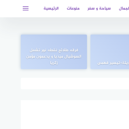
لجمال
سياحة و سفر
منوعات
الرئيسية
فرقه طلائع نقطه نور تشعل
السوشيال ميديا و يدعمون مؤمن
ويلة-تيسير فهمى
زكريا