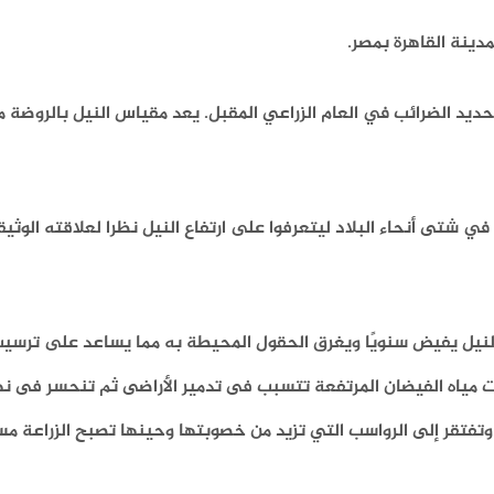
دينة القاهرة بمصر.
يد الضرائب في العام الزراعي المقبل. يعد مقياس النيل بالروضة 
 شتى أنحاء البلاد ليتعرفوا على ارتفاع النيل نظرا لعلاقته الوثيق
عالي في أسوان عام 1960م، كان نهر النيل يفيض سنويًا ويغرق الحقول المحيطة به مما يساعد عل
نت مياه الفيضان المرتفعة تتسبب فى تدمير الأراضى ثم تنحسر فى نها
 وتفتقر إلى الرواسب التي تزيد من خصوبتها وحينها تصبح الزراعة م