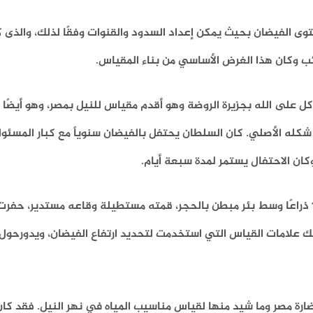
 الفيضان بحيث يمكن إعداد السدود والقنوات وفقًا لذلك، والذى كا
ئب وكان هذا الغرض الأساسي من بناء المقياس.
العباسي المتوكل على الله بجزيرة الروضة وهو أقدم مقياس للنيل بمصر، وهو أيض
(20 هـ/ 641م) والذي ظل على شكله الأصلي. كان السلطان يحتفل بالفيضان سنوياً مع كبار ال
ان الاحتفال يستمر لمدة سبعة أيام.
المقياس عبارة عن عمود رخامي مثمن الشكل، طوله ١٩ ذراعًا وسط بئر مبطن بالحجر، قمته مستطيلة وقاعه مستدي
وكذلك علامات القياس التي استخدمت لتحديد ارتفاع الفيضان، ويدورحول 
ضارة مصر وما شيد منها لقياس مناسيب المياه في نهر النيل. فقد كا