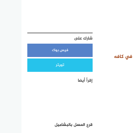
شارك على
فيس بوك
 في كافه
تويتر
إقرأ أيضا
قرع العسل بالبشاميل