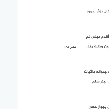
ن يؤثر بدوره
ًا أقدم مبنى تم
مسئولين وذلك منذ
مصر غدا
ر، حفرت جدرانه بالآيات
البئر سلم
ن بجوار حصن