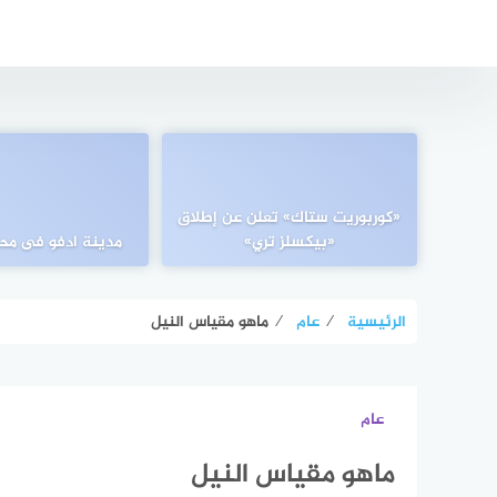
التجاوز
إلى
المحتوى
«كوربوريت ستاك» تعلن عن إطلاق
«بيكسلز تري»
مدينة ادفو فى مح
الرئيسية
⁄
عام
⁄
ماهو مقياس النيل
عام
ماهو مقياس النيل