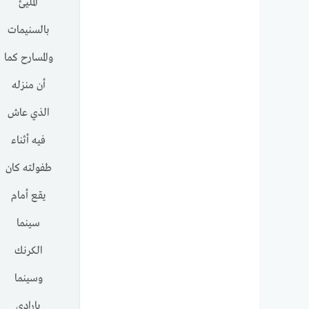
المليئ
بالسنيمات
والمسارح كما
أن منزله
الذي عاش
فيه أثناء
طفولته كان
يقع أمام
سينما
الكرنك
وسينما
بارادي