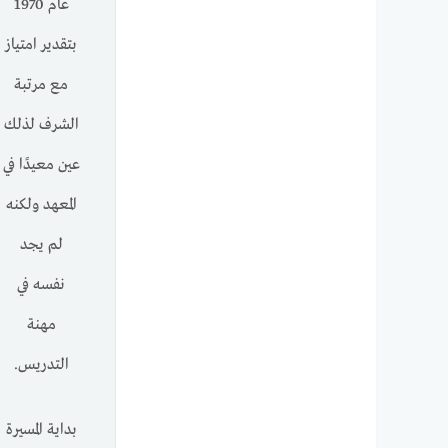
عام 1970
بتقدير امتياز
مع مرتبة
الشرف لذلك
عين معيدًا في
المعهد ولكنه
لم يجد
نفسه في
مهنة
التدريس.
بداية المسيرة