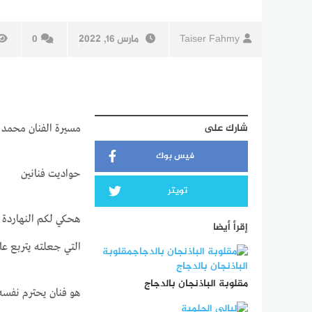
Taiser Fahmy
مارس 16, 2022
0
شارك على
مسيرة الفنان محمد
فيس بوك
حواديت فنانين
تويتر
هحكي لكم النهاردة ح
إقرأ أيضا
التي جعلته يتربع ع
مقلوبة الباذنجان بالدجاج
هو فنان يحترم نفسه 