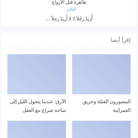
ظاهرة قتل الأزواج
التالي
أُريدُ رجُلاً !! لا أُريدُ رجلاً …
إقرأ أيضا
المصورون القتلة وحريق
الأرق: عندما يتحول الليل إلى
العمرانية
ساحة صراع مع العقل