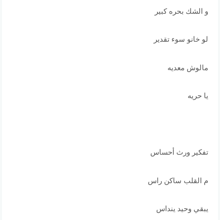
و الشك بحره كبير
لو خانو سوء تقدير
مالوش معديه
يا حريه
تفكير ورث أحساس
م القلب ساكن راس
يبقي وحيد ينداس