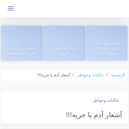
التجاوز
إلى
المحتوى
العقار: هل تختار
سرعة التسليم أم
رسائل في مهب
حفيد من أحفاد
سعرًا أقل؟
الريح
الفراعنه العظماء
الرئيسية
⁄
حكايات وخواطر
⁄
آشعار آدم يا حريه!!!
حكايات وخواطر
آشعار آدم يا حريه!!!