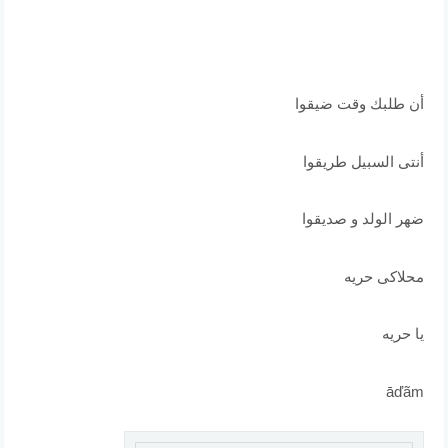
أن طلبك وقت ضيقوا
أنتى السبيل طريقوا
ضهر الولد و صديقوا
محلاكى حريه
يا حريه
āďãm