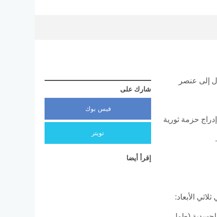
 تحول إلى عنصر
شارك على
فيس بوك
لضخمة بين الاتحاد الدولي لكرة القدم (FIFA) وشركات التكنولوجيا الكبرى (مثل Lenovo)، تم إدراج حزمة ثورية
تويتر
إقرأ أيضا
رقمي سريع لبنيتهم الجسدية (طول