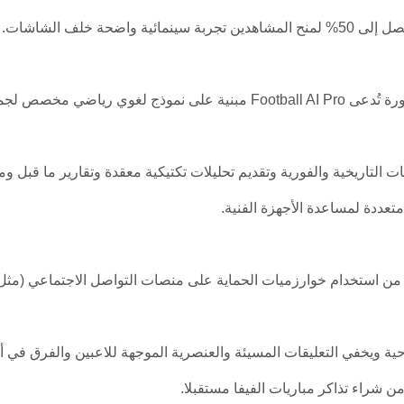
ة خلف الشاشات.
تحقيقا لمبدأ تكافؤ الفرص، أتاحت الفيفا أداة توليدية متطورة تُدعى Football AI Pro مبنية على نموذج 
ات التاريخية والفورية وتقديم تحليلات تكتيكية معقدة وتقارير ما قبل وما
سح التعليقات بـ 30 ألف كلمة مفتاحية ويخفي التعليقات المسيئة والعنصرية الموجهة للاعبين والفر
ن شراء تذاكر مباريات الفيفا مستقبلا.