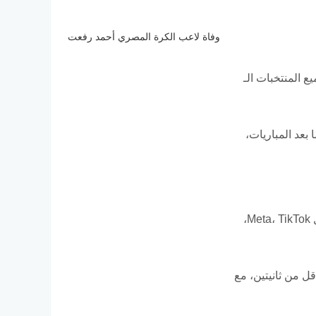
وفاة لاعب الكرة المصري أحمد رفعت
لغوي رياضي مخصص لجميع المنتخبات الـ
 بعد المباريات،
مع اتساع رقعة المنافسة وتواجد 48 منتخبا عززت الفيفا من استخدام خوارزميات الحماية على منصات التواصل الاجتماعي (مثل Meta، TikTok،
ق في أقل من ثانيتين، مع