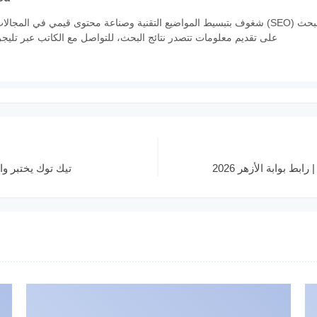
كاتب محتوى رقمي ومتخصص في تحسين محركات البحث (SEO) شغوف بتبسيط المواضيع التقنية وصناعة محتوى قي
على تقديم معلومات تتصدر نتائج البحث، للتواصل مع الكاتب عبر تليجرام: ://t.me/elsyedm
بط بوابة الأزهر 2026
تيك توك يختبر و