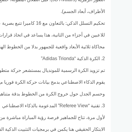
الأطراف، أبعاد الجسم).
تحكيم التسلل الذكي: بالتع
للاعبين في أجزاء من الثانية، هذا يساعد في اتخاذ قرا
محاكاة ثلاثية الأبعاد واقعية للجمهور بدلا من الخطوط الهن
2. الكرة الذكية “Adidas Trionda”
تم تزويد الكرة الرسمية للمونديال بمستشعر حركة متطور يعمل بتردد 500 هرتز (يرسل 00
يقوم الذكاء الاصطناعي بدمج بيانات حركة الكرة فوريا مع
وحسم الجدل حول خروج الكرة من الخطوط بدقة متناهية
3. تقنية “Referee View” المدعومة بالذكاء الاصطناعي
لأول مرة، تتاح للجماهير فرصة رؤية المباراة مباشرة م
الابتكار الحقيقي هنا يكمن في برمجيات التثبيت الذكية