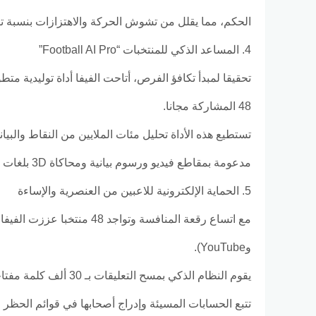
الحكم، مما يقلل من تشوش الحركة والاهتزازات بنسبة تصل إلى 50% لمنح المشاهدين تجربة سينمائية واضح
4. المساعد الذكي للمنتخبات “Football AI Pro”
48 المشاركة مجانا.
تستطيع هذه الأداة تحليل مئات الملايين من النقاط والبيان
مدعومة بمقاطع فيديو ورسوم بيانية ومحاكاة 3D بلغات متعددة لمساعدة الأجهزة الفنية.
5. الحماية الإلكترونية للاعبين من العنصرية والإساءة
وYouTube).
يقوم النظام الذكي بم
تتبع الحسابات المسيئة وإدراج أصحابها في قوائم الحظر م