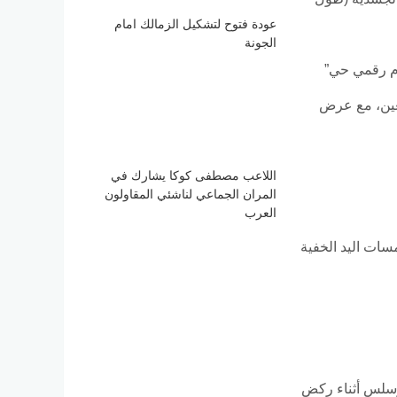
عودة فتوح لتشكيل الزمالك امام
الجونة
ء “توأم رقمي حي”
فعين، مع عرض
اللاعب مصطفى كوكا يشارك في
المران الجماعي لناشئي المقاولون
العرب
مسات اليد الخفية
 وسلس أثناء ركض