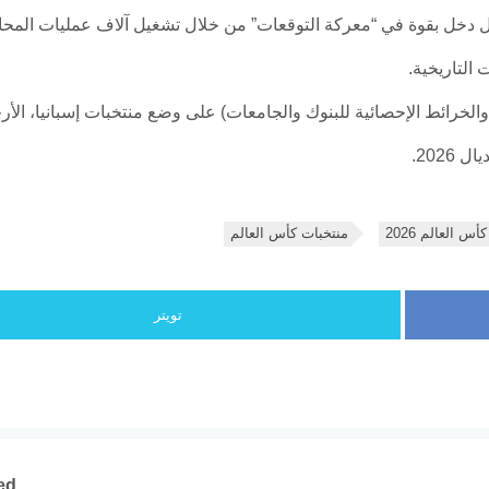
دخل بقوة في “معركة التوقعات” من خلال تشغيل آلاف عمليات المحاكا
 التاريخية.
تفقت معظم النماذج الكبرى (مثل ChatGPT وGemini والخرائط الإحصائية للبنوك والجامعات) على وضع منتخبات إسب
202.
كأس العالم 2026
منتخبات كأس العالم
تويتر
ed