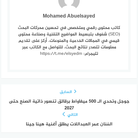
Mohamed Abuelsayed
كاتب محتوى رقمي ومتخصص في تحسين محركات البحث
(SEO) شغوف بتبسيط المواضيع التقنية وصناعة محتوى
قيمي في المجالات الخدمية والمنوعات، أركز على تقديم
معلومات تتصدر نتائج البحث، للتواصل مع الكاتب عبر
تليجرام: https://t.me/elsyedm
السابق
جوجل وتحدي الـ 500 ميغاواط برقائق تنسور ذاتية الصنع حتى
2027
التالي
الفنان عمر العبداللات يطلق أغنية هينا جينا