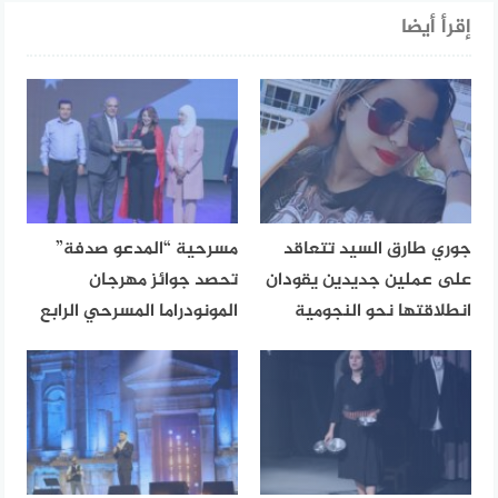
إقرأ أيضا
جوري طارق السيد تتعاقد
مسرحية “المدعو صدفة”
على عملين جديدين يقودان
تحصد جوائز مهرجان
انطلاقتها نحو النجومية
المونودراما المسرحي الرابع