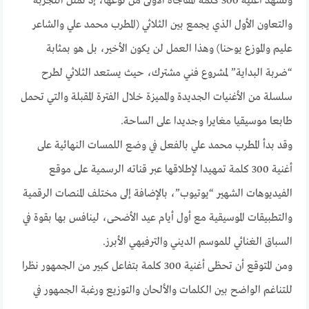
وتشهد أغنية 300 كلمة المفاجأة الأولى من نوعها، إذ تمثل التجربة
والتعاون الأول الذي يجمع بين الثلاثي (المطرب محمد علي والشاعر
عليم والموزع يوحنا) وهذا العمل لن يكون الأخير، بل هو بمثابة
“ضربة البداية” لمشروع فني مشترك، حيث يستعد الثلاثي لطرح
سلسلة من الأغنيات الجديدة والمميزة خلال الفترة المقبلة والتي تحمل
طابعا موسيقيا مغايرا وجديدا على الساحة.
وقد بدأ المطرب محمد علي بالفعل في وضع اللمسات النهائية على
أغنية 300 كلمة تمهيدا لإطلاقها عبر قناته الرسمية على موقع
الفيديوهات الشهير “يوتيوب”، بالإضافة إلى مختلف المنصات الرقمية
والتطبيقات الموسيقية مع أول أيام عيد الأضحى، لينافس بها بقوة في
السباق الغنائي للموسم الديني والترفيهي الأبرز.
ومن المتوقع أن تحظى أغنية 300 كلمة بتفاعل كبير من الجمهور نظرا
للتناغم الواضح بين الكلمات والألحان والتوزيع ورغبة الجمهور في