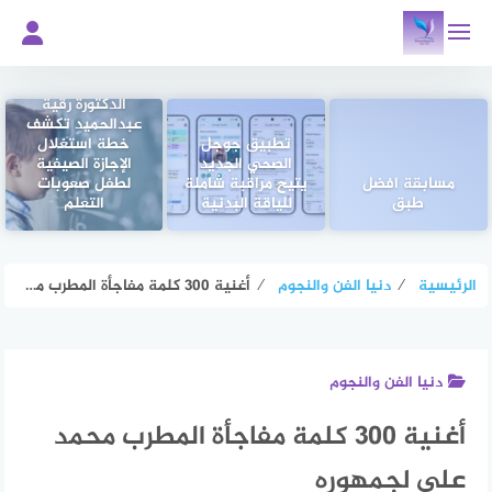
لتجاوز
لى
لمحتوى
الدكتورة رقية
عبدالحميد تكشف
تطبيق جوجل
خطة استغلال
الصحي الجديد
الإجازة الصيفية
مسابقة افضل
يتيح مراقبة شاملة
لطفل صعوبات
طبق
للياقة البدنية
التعلم
الرئيسية
⁄
دنيا الفن والنجوم
⁄
أغنية 300 كلمة مفاجأة المطرب محمد علي لجمهوره
دنيا الفن والنجوم
أغنية 300 كلمة مفاجأة المطرب محمد
علي لجمهوره