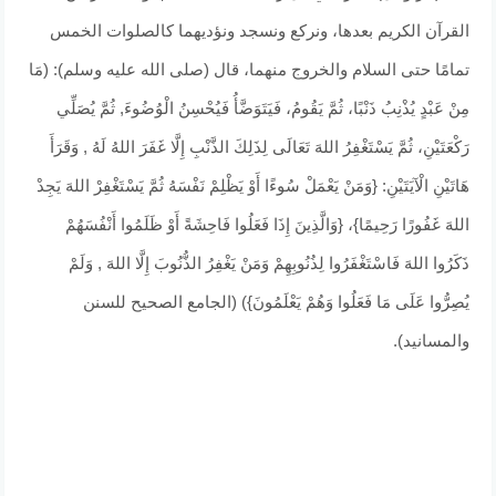
القرآن الكريم بعدها، ونركع ونسجد ونؤديهما كالصلوات الخمس
تمامًا حتى السلام والخروج منهما، قال (صلى الله عليه وسلم): (مَا
مِنْ عَبْدٍ يُذْنِبُ ذَنْبًا، ثُمَّ يَقُومُ، فَيَتَوَضَّأُ فَيُحْسِنُ الْوُضُوءَ, ثُمَّ يُصَلِّي
رَكْعَتَيْنِ، ثُمَّ يَسْتَغْفِرُ اللهَ تَعَالَى لِذَلِكَ الذَّنْبِ إِلَّا غَفَرَ اللهُ لَهُ , وَقَرَأَ
هَاتَيْنِ الْآيَتَيْنِ: {وَمَنْ يَعْمَلْ سُوءًا أَوْ يَظْلِمْ نَفْسَهُ ثُمَّ يَسْتَغْفِرْ اللهَ يَجِدْ
اللهَ غَفُورًا رَحِيمًا}، {وَالَّذِينَ إِذَا فَعَلُوا فَاحِشَةً أَوْ ظَلَمُوا أَنْفُسَهُمْ
ذَكَرُوا اللهَ فَاسْتَغْفَرُوا لِذُنُوبِهِمْ وَمَنْ يَغْفِرُ الذُّنُوبَ إِلَّا اللهَ , وَلَمْ
يُصِرُّوا عَلَى مَا فَعَلُوا وَهُمْ يَعْلَمُونَ}) (الجامع الصحيح للسنن
والمسانيد).