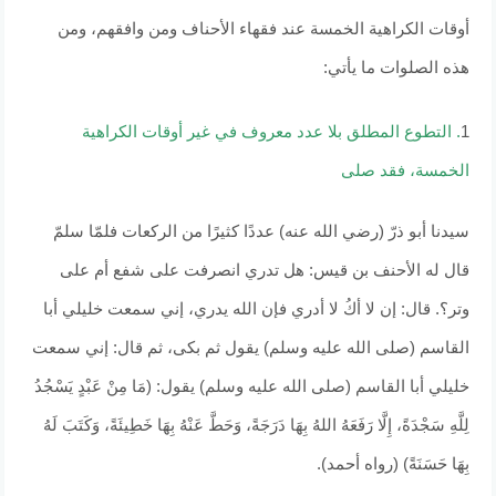
أوقات الكراهية الخمسة عند فقهاء الأحناف ومن وافقهم، ومن
هذه الصلوات ما يأتي:
1
. التطوع المطلق بلا عدد معروف في غير أوقات الكراهية
الخمسة، فقد صلى
سيدنا أبو ذرّ (رضي الله عنه) عددًا كثيرًا من الركعات فلمّا سلمّ
قال له الأحنف بن قيس: هل تدري انصرفت على شفع أم على
وتر؟. قال: إن لا أكُ لا أدري فإن الله يدري، إني سمعت خليلي أبا
القاسم (صلى الله عليه وسلم) يقول ثم بكى، ثم قال: إني سمعت
خليلي أبا القاسم (صلى الله عليه وسلم) يقول: (مَا مِنْ عَبْدٍ يَسْجُدُ
لِلَّهِ سَجْدَةً، إِلَّا رَفَعَهُ اللهُ بِهَا دَرَجَةً، وَحَطَّ عَنْهُ بِهَا خَطِيئَةً، وَكَتَبَ لَهُ
بِهَا حَسَنَةً) (رواه أحمد).