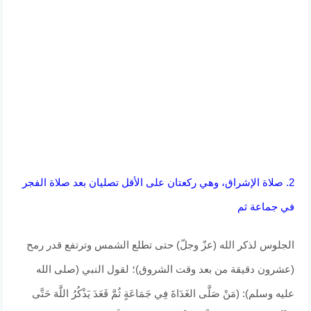
2. صلاة الإشراق، وهي ركعتان على الأقل تصليان بعد صلاة الفجر
في جماعة ثم
الجلوس لذكر الله (عزّ وجلّ) حتى تطلع الشمس وترتفع قدر رمح
(عشرون دقيقة من بعد وقت الشروق)؛ لقول النبي (صلى الله
عليه وسلم): (مَنْ صَلَّى الغَدَاةَ فِي جَمَاعَةٍ ثُمَّ قَعَدَ يَذْكُرُ اللَّهَ حَتَّى