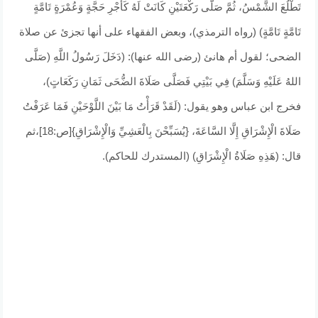
تَطْلُعَ الشَّمْسُ، ثُمَّ صَلَّى رَكْعَتَيْنِ كَانَتْ لَهُ كَأَجْرِ حَجَّةٍ وَعُمْرَةٍ تَامَّةٍ
تَامَّةٍ تَامَّةٍ) (رواه الترمذي)، وبعض الفقهاء على أنها تجزئ عن صلاة
الضحى؛ لقول أم هانئ (رضى الله عنها): (دَخَلَ رَسُولُ اللَّهِ (صَلَّى
اللهُ عَلَيْهِ وَسَلَّمَ) فِي بَيْتِي فَصَلَّى صَلَاةَ الضُّحَى ثَمَانِ رَكَعَاتٍ)،
فخرج ابن عباس وهو يقول: (لَقَدْ قَرَأْتُ مَا بَيْنَ اللَّوْحَيْنِ فَمَا عَرَفْتُ
صَلَاةَ الْإِشْرَاقِ إِلَّا السَّاعَةَ، {يُسَبِّحْنَ بِالْعَشِيِّ وَالْإِشْرَاقِ}[ص:18]،ثم
قال: (هَذِهِ صَلَاةُ الْإِشْرَاقِ) (المستدرك للحاكم).