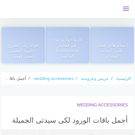
لتجاوز
لى
لمحتوى
كارينا حواري تبدع
إبتسام هادي عشان
في فعالية
فوائد زيت الخروع
تكتب: أبجدية
Embryolisse
—خبيرة التجميل
المشاعر
العالمية
تيسير فهمى
الرئيسية
⁄
عريس وعروسة
⁄
wedding accessories
⁄
أجمل باقات الورود لكى سيدتى الجميلة
WEDDING ACCESSORIES
أجمل باقات الورود لكى سيدتى الجميلة