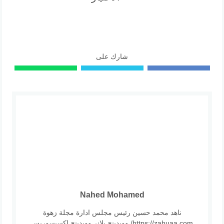
شارك على
Nahed Mohamed
ناهد محمد حسين رئيس مجلس ادارة مجلة زهوة
https://zahuaa.com/ وويدينج بلانر وويدينج اكسيسوريس