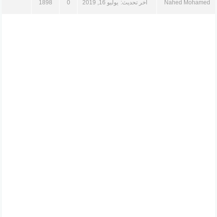
Nahed Mohamed
آخر تحديث:
يوليو 16, 2019
0
1898