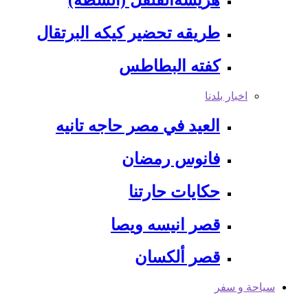
هريسةالفلفل (الشطه)
طريقه تحضير كيكه البرتقال
كفته البطاطس
اخبار بلدنا
العيد في مصر حاجه تانيه
فانوس رمضان
حكايات حارتنا
قصر انيسه ويصا
قصر ألكسان
سياحة و سفر