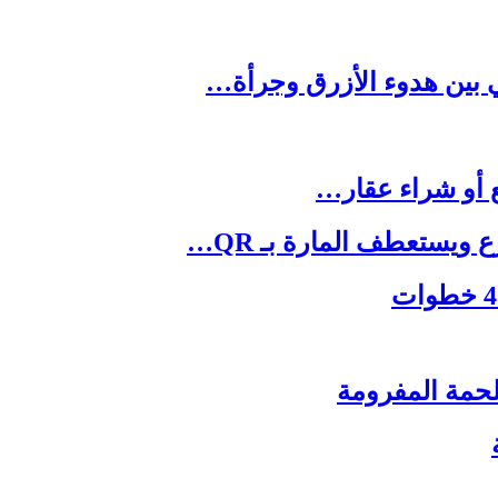
يستعطف المارة بـ QR…
حمة المفرومة