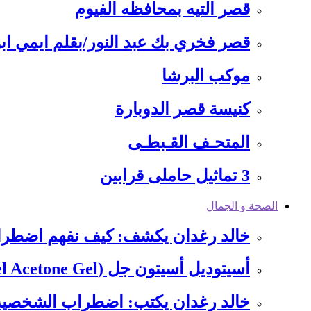
قصر التيه بمحافظه الفيوم
قصر فخري بك عبد النور/بقلم ايمي ابو
موكب البرشا
كنيسة قصر الدوبارة
المتحـف القـبطـى
3 تماثيل حاملى قرابين
الصحة و الجمال
خالد رغدان يكشف: كيف نفهم اضطرا
أسيتوديل أسيتون جل (Acetodel Acetone Gel): ثورة في إزالة طلاء…
خالد رغدان يكتب: ​اضطراب الشخصية