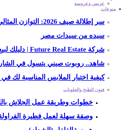
عريس وعروسة
منوعات
سر إطلالة صيف 2026: التوازن المثالي بين هدوء الأزرق وجرأة…
سيده من سيدات مصر
شركة Future Real Estate | دليلك لبيع أو شراء عقار…
شاهد.. روبوت صيني يتسول في الشارع و
كيفية اختيار الملابس المناسبة لك في 4 خطوات
فنون الطبخ والحلويات
خطوات وطريقة عمل الجلاش بالل
وصفة سهلة لعمل فطيرة الفراولة