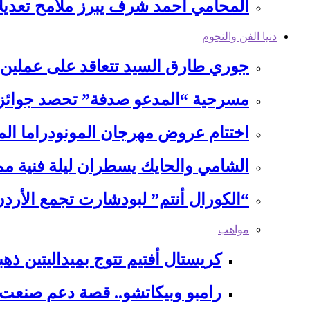
المحامي أحمد شرف يبرز ملامح تعديلا
دنيا الفن والنجوم
جوري طارق السيد تتعاقد على عملين 
مسرحية “المدعو صدفة” تحصد جوائز م
اختتام عروض مهرجان المونودراما الم
الشامي والحايك يسطران ليلة فنية 
“الكورال أنتم” لبودشارت تجمع الأ
مواهب
كريستال أفتيم تتوج بميداليتين ذهب
رامبو وبيكاتشو.. قصة دعم صنعت 