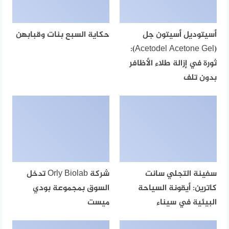
أسيتوديل أسيتون جل
حكاية السبع بنات وقبابهن
(Acetodel Acetone Gel):
ثورة في إزالة طلاء الأظافر
بدون تلف
سفينة التجلي سانت
شركة Orly Biolab تدخل
كاترين: أيقونة السياحة
السوق بمجموعة بودي
البيئية في سيناء
ميست