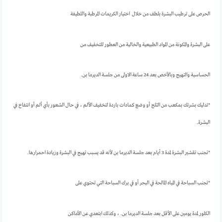
الحرص على ترطيب البشرة بلطف من خلال اختيار الكريمات المرطبة واللطيفة
على البشرة والمكونة من المواد الطبيعية والخالية من العطور للتخفيف من
الحساسية والتهيج وبالأخص بعد 24 ساعة الاولى من جلسة الديرما بن.
*تدليك بشرتك بمكعب من الثلج أو وضع كمادات باردة لتخفيف الألم ، في حال الشعور بأي ألم أو انتفاخ في
البشرة.
*تجنب تقشير البشرة لمدة 3 أيام بعد جلسة الديرما بن لأنه قد يسبب تهيج في البشرة وزيادة احمرارها.
*تجنب السباحة في المياه المالحة في البحر أو في برك السباحة التي تحتوي على
الكلور لمدة يومين على الأقل بعد جلسة الديرما بن. ، وكذلك ابتعدي عن الأماكن