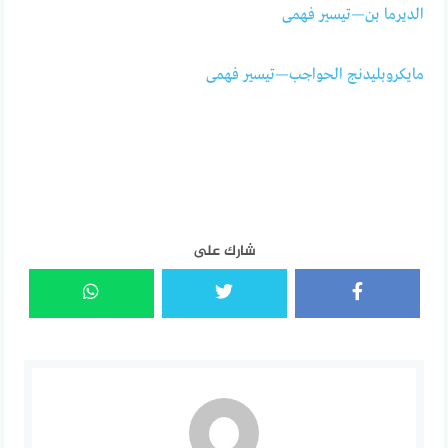
الديرما بن—تيسير فهمى
مايكروبليدنج الحواجب—تيسير فهمى
شارك على