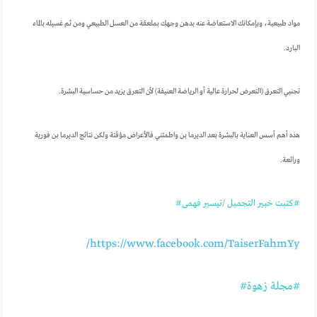
مواد طبيعية، وبإمكانك الاستعاضة عنه بدهن وجهك بملعقة من العسل الطبيعي ومن ثم غسيله بالماء
البارد.
تجنبي التعرق (التعرض لحرارة عالية أو الرياضة العنيفة) لأن التعرق يزيد من حساسية البشرة.
هذه أهم أسس العناية بالبشرة بعد الديرما بن واطمئني فالأعراض مؤقتة ولكن نتائج الديرما بن فورية
ورائعة.
#كتبت خبير التجميل /تيسير فهمى#
https://www.facebook.com/TaiserFahmYy/
#مجلة زهوة#