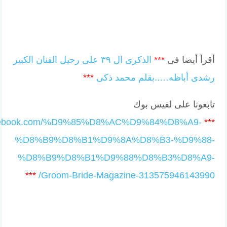
أقرأ أيضا فى
***
الذكرى ال ٣٩ على رحيل الفنان الكبير
رشدى أباظه…..بقلم محمد ذكى
***
تابعونا على لفيس بوك
facebook.com/%D9%85%D8%AC%D9%84%D8%A9-
***
%D8%B9%D8%B1%D9%8A%D8%B3-%D9%88-
%D8%B9%D8%B1%D9%88%D8%B3%D8%A9-
***
Groom-Bride-Magazine-313575946143990/