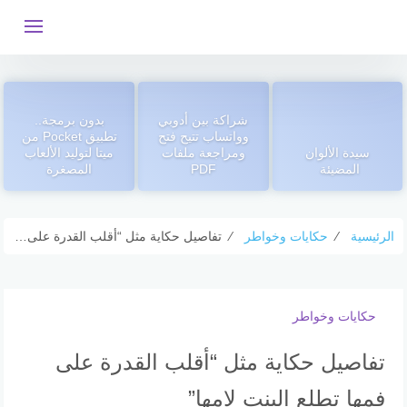
التجاوز
إلى
المحتوى
شراكة بين أدوبي
بدون برمجة..
وواتساب تتيح فتح
تطبيق Pocket من
سيدة الألوان
ومراجعة ملفات
ميتا لتوليد الألعاب
المضيئة
PDF
المصغرة
الرئيسية
⁄
حكايات وخواطر
⁄
تفاصيل حكاية مثل “أقلب القدرة على فمها تطلع البنت لامها”
حكايات وخواطر
تفاصيل حكاية مثل “أقلب القدرة على
فمها تطلع البنت لامها”