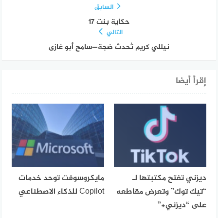
السابق
حكاية بنت ١٧
التالي
نيللي كريم تُحدث ضجة—سامح أبو غازى
إقرأ أيضا
ديزني تفتح مكتبتها لـ
مايكروسوفت توحد خدمات
“تيك توك” وتعرض مقاطعه
Copilot للذكاء الاصطناعي
على “ديزني+”