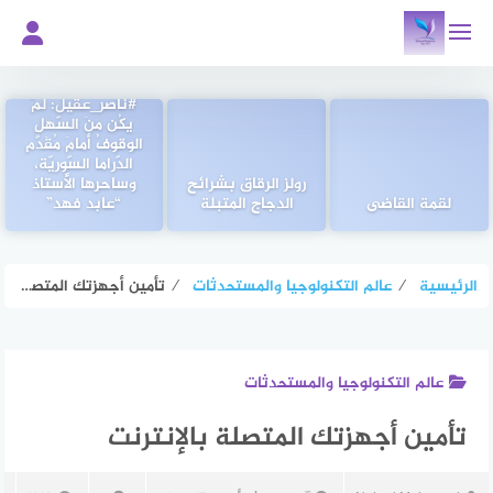
لتجاوز
لى
لمحتوى
الإعلاميّ
#ناصر_عقيل: لمْ
يكُن منَ السّهلِ
الوقوفُ أمامَ مُقَدَّمِ
الدّراما السّوريّة،
رولز الرقاق بشرائح
وساحرِها الأُستاذ
لقمة القاضى
الدجاج المتبلة
“عابد فهد”
الرئيسية
⁄
عالم التكنولوجيا والمستحدثات
⁄
تأمين أجهزتك المتصلة بالإنترنت
عالم التكنولوجيا والمستحدثات
تأمين أجهزتك المتصلة بالإنترنت