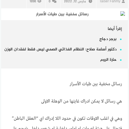
Taiser Fahmy
مارس 12, 2022
0
1898
إقرأ أيضا
برجر دجاج
دكتور أسامة صلاح: النظام الغذائي الصحي ليس فقط لفقدان الوزن
حارة الروم
رسائل مخفية بين طيات الأسرار
هي رسائل لا يمكن ادراك غايتها من الوهلة الاولى
وهي في اغلب الاوقات تكون في حدود اللا إدراك اي “العقل الباطن”
فتحلل على هيئة اصوات او اوامر داخلية او شعور داخلي يترجم على