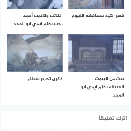
قصر التيه بمحافظه الفيوم
الكاتب والاديب أحمد
رجب،بقلم ايمي ابو المجد
بيت من البيوت
ذكرى تحرير سيناء
العتيقه،بقلم ايمي ابو
المجد
اترك تعليقاً