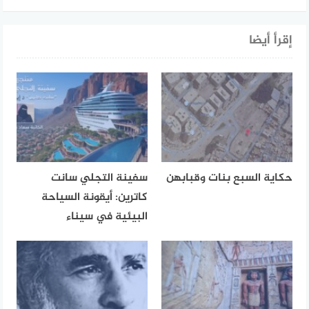
إقرأ أيضا
حكاية السبع بنات وقبابهن
سفينة التجلي سانت
كاترين: أيقونة السياحة
البيئية في سيناء