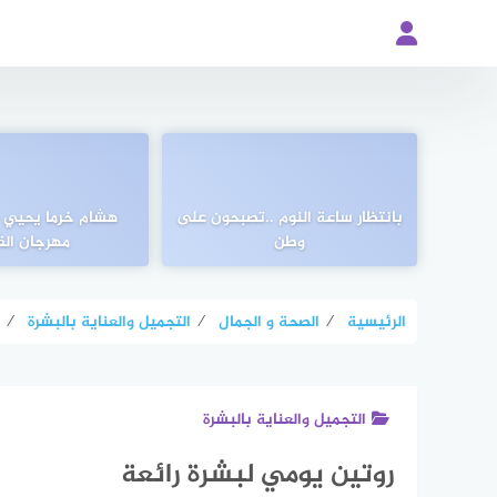
لتجاوز
لى
لمحتوى
بانتظار ساعة النوم ..تصبحون على
هشام خرما يحيي ح
وطن
مهرجان الق
الرئيسية
⁄
الصحة و الجمال
⁄
التجميل والعناية بالبشرة
⁄
التجميل والعناية بالبشرة
روتين يومي لبشرة رائعة