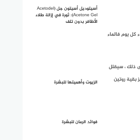
أسيتوديل أسيتون جل (Acetodel
Acetone Gel): ثورة في إزالة طلاء
الأظافر بدون تلف
 كل يوم فالماء
ى ذلك ، سيقلل
 بقية روتين
الزيوت وأهميتها للبشرة
فوائد الرمان للبشرة