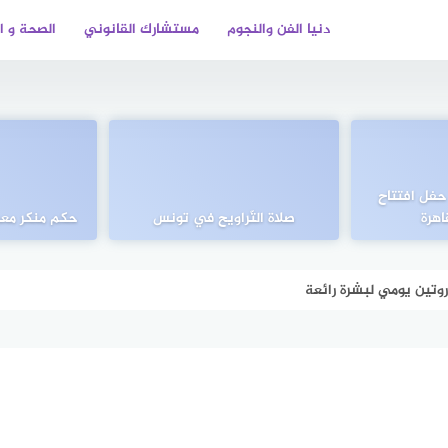
دنيا الفن والنجوم
مستشارك القانوني
الصحة و ا
فل افتتاح
اهرة
صلاة التّراويح في تونس
حكم منكر معجز
روتين يومي لبشرة رائعة