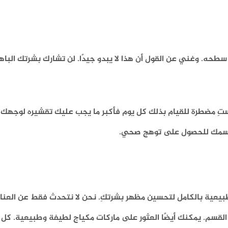
طحه. وغني عن القول أن هذا لا يبدو جيدًا. لن تشارك بشرتك الباهت
لستِ مضطرة للقيام بذلك كل يوم فأكبر ما يجب عليك تقشيره لوجهك 
 جسمك للحصول على توهج صحي.
طبيعية بالكامل لتحسين مظهر بشرتكِ. نحن لا نتحدث فقط عن العناي
 القسم. يمكنك أيضًا العثور على ماركات مكياج لطيفة وطبيعية. كل م