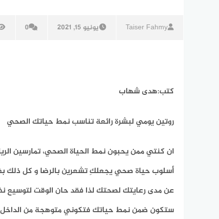
Taiser Fahmy
يونيو 15, 2021
0
كتب:هدى شهاب
روتين يومي لبشرة رائعة تناسب نمط حياتك الصحي
ان كنتي ممن يحبون نمط الحياة الصحي، تمارسين الريا
أسلوب حياة صحي يجعلكِ تشعرين بالرضا و كل ذلك بفض
عن مدى رعايتك لصحتك لذا فقد حان الوقت لتوسيع نف
ستكون ضمن نمط حياتك فتكوني متوهجة من الداخل و