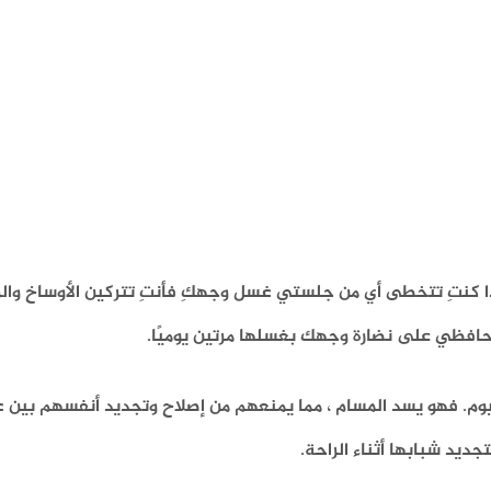
إذا كنتِ تتخطى أي من جلستي غسل وجهكِ فأنتِ تتركين الأوساخ وا
ذا حافظي على نضارة وجهك بغسلها مرتين يوميًا.
ليوم. فهو يسد المسام ، مما يمنعهم من إصلاح وتجديد أنفسهم بين
يد شبابها أثناء الراحة.