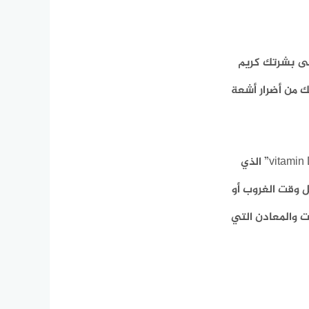
لى بشرتك كريم
 نفسك من أضرار أشعة
في هذه الملاحظة ، يمكن للطقس أن يقدم علاجات خاصة للعناية بالبشرة أيضًا. على سبيل المثال العلاج بفيتامين دال “vitamin D” الذي
 وقت الغروب أو
 والمعادن التي