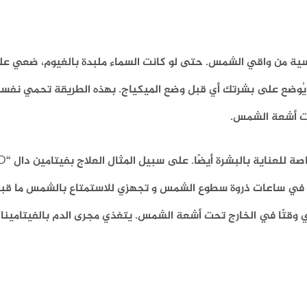
اسية من واقي الشمس. حتى لو كانت السماء ملبدة بالغيوم، ضعي ع
SPF 5 و أجعليه أول شيء يُوضع على بشرتك أي قبل وضع الميكياج. بهذه الطريقة تحمي
ت أشعة الشمس.
ج في ساعات ذروة سطوع الشمس و تجهزي للاستمتاع بالشمس ما قبل
وقتًا في الخارج تحت أشعة الشمس. يتغذي مجرى الدم بالفيتامينات