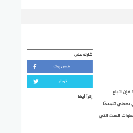
شارك على
فيس بوك
تويتر
فإن اتباع
إقرأ أيضا
 يعطي تلميحًا
خطوات الست التي