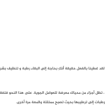
لقد غطينا بالفعل حقيقة أنكِ بحاجة إلى البقاء رطبة و تنظيف بشرت
تظل أجزاء من محياك معرضة للعوامل الجوية. على هذا النحو فتفق
طبات إلى ترطيبها بحيث تصبح ممتلئة ولامعة مرة أخرى.