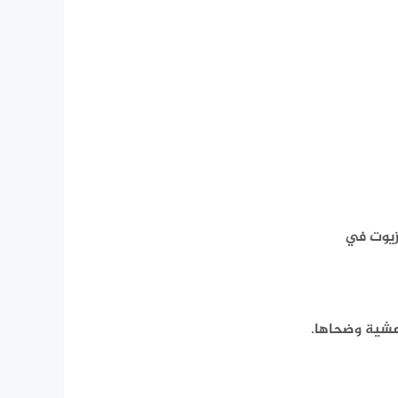
لزيوت في
 عشية وضحاها.