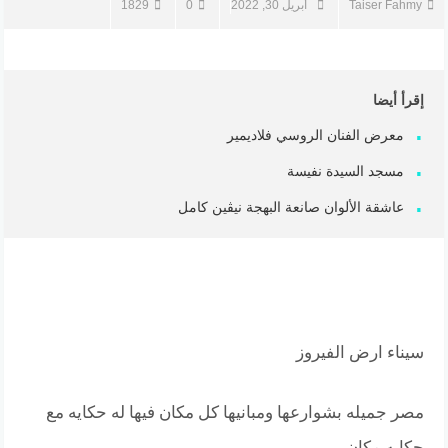
Taiser Fahmy
أبريل 30, 2022
0
1829
إقرأ أيضا
معرض الفنان الروسي فلاديمير
مسجد السيدة نفيسة
عاشقة الألوان صانعة البهجة نيڤين كامل
سيناء ارض الفيروز
مصر جميله بشوارعها ومبانيها كل مكان فيها له حكايه مع
حكايه مكان