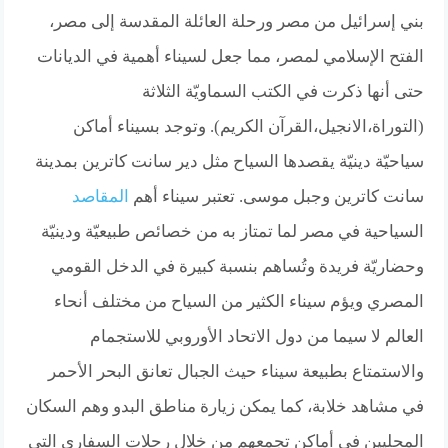
بني إسرائيل من مصر ورحلة العائلة المقدسة إلى مصر،
الفتح الإسلامي لمصر، مما جعل لسيناء أهمية في الديانات
حتى أنها ذكرت في الكتب السماويّة الثلاثة
(التوراة،الانجيل،القرآن الكريم). وتوجد بسيناء أماكن
سياحيّة دينيّة يقصدها السياح مثل دير سانت كاترين بمدينة
سانت كاترين وجبل موسى. تعتبر سيناء أهم
المقاصد
السياحية في مصر لما تمتاز به من خصائص طبيعيّة ودينيّة
وحضاريّة فريدة وتُساهم بنسبة كبيرة في الدخل القومي
المصري ويؤم سيناء الكثير من السياح من مختلف أنحاء
العالم لا سيما من دول الاتحاد الأوروبي للاستجمام
والاستمتاع بطبيعة سيناء حيث الجبال تعانق البحر الأحمر
في مشاهد خلابة، كما يمكن زيارة مناطق البدو وهم السكان
المحليين في أماكن تجمعهم من خلال رحلات السفاري التي