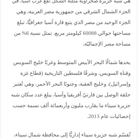
هي شبه جزيرة صحراوية مثلثة الشكل تقع غرب آسيا، في
الجزء الشمال الشرقي من جمهورية مصر العربية، وهي
الجزء الوحيد من مصر الذي يتبع قارة آسيا جغرافيًّا، تبلغ
مساحتها حوالي 60088 كيلومتر مربع، تمثل نسبة 6% من
مساحة مصر الإجماليّة،
يحدها شمالًا البحر الأبيض المتوسط وغربًا خليج السويس
وقناة السويس، وشرقًا فلسطين التاريخية (قطاع غزة
وإسرائيل)، وخليج العقبة، وجنوبًا البحر الأحمر، وهي تُعتبر
حلقة الوصل بين قارتيّ أفريقيا وآسيا، يبلغ عدد سكان شبه
جزيرة سيناء ما يقارب مليون وأربعمائة ألف نسمة حسب
إحصائيات عام 2013.
تُقسّم شبه جزيرة سيناء إداريًّا إلى محافظة شمال سيناء،