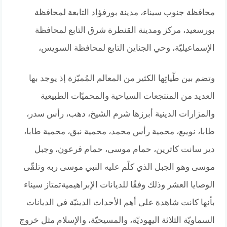
محافظة جنوب سيناء، مدينة بورفؤاد التابعة لمحافظة
بورسعيد، مركز ومدينة القنطرة شرق التابع لمحافظة
الإسماعيليّة، وحي الجناين التابع لمحافظة السويس،
وتضم بين طّياتِها الكثير من المعالم المُميّزة إذ يوجد بها
العديد من المنتجعات السياحية والمحميّات الطبيعية
والمزارات الدينية أبرزها شرم الشيخ، دهب، رأس سدر،
طابا، نويبع، محمية رأس محمد، محمية نبق، محمية طابا،
دير سانت كاترين، حمام موسى، حمام فرعون، وجبل
موسى وهو الجبل الذي كلّم عليه النبي موسى ربه وتلقّى
الوصايا العشر وذلك وفقًا للديانات الإبراهيميةتمتاز سيناء
بأنها كانت شاهدة على أهم الأحداث الدينيّة في الديانات
السماويّة الثلاثة اليهوديّة، والمسيحيّة، والإسلام مثل خروج