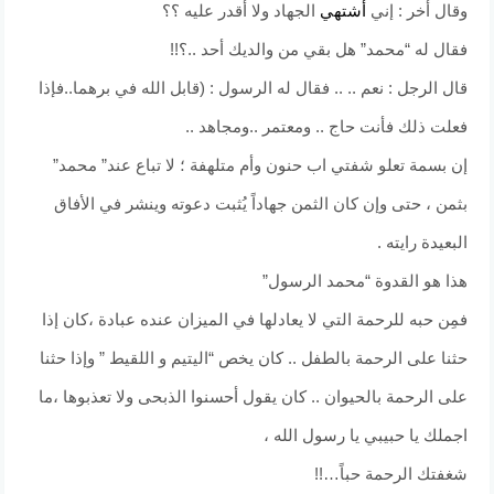
وقال أخر : إني
أشتهي
الجهاد ولا أقدر عليه ؟؟
فقال له “محمد” هل بقي من والديك أحد ..؟!!
قال الرجل : نعم .. .. فقال له الرسول : (قابل الله في برهما..فإذا
فعلت ذلك فأنت حاج .. ومعتمر ..ومجاهد ..
إن بسمة تعلو شفتي اب حنون وأم متلهفة ؛ لا تباع عند” محمد”
بثمن ، حتى وإن كان الثمن جهاداً يُثبت دعوته وينشر في الأفاق
البعيدة رايته .
هذا هو القدوة “محمد الرسول”
فمِن حبه للرحمة التي لا يعادلها في الميزان عنده عبادة ،كان إذا
حثنا على الرحمة بالطفل .. كان يخص “اليتيم و اللقيط ” وإذا حثنا
على الرحمة بالحيوان .. كان يقول أحسنوا الذبحى ولا تعذبوها ،ما
اجملك يا حبيبي يا رسول الله ،
شغفتك الرحمة حباً…!!