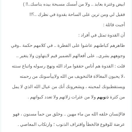
ابيض وغترة بعابد .. ولا من أمسك مسبحة بيده بناسك..!! )
فقيل لي ومن ترين على الساحة بقدوة في نظرك ..؟!!
أجبت قائلة :
أن القدوة تمثل في أفراد :
ظاهرهم كباطنهم عاشوا على الفطرة .. في كلامهم حكمة ..وفي
وجوههم بشرى.. على أفعالهم الضمير قيم لايتهاون ولا يتغير ..
قلت : القدوة هم أناس حققوا مراد الله ونهج رسوله واتباع سنته
،لا يحبون المغالاة فالتخويف من الله ولاييأسونك من رحمته
ويستقطبونك لمحبته ، ويشعرونك أنك من عيال الله الذي لا يمل
من كثرة
ذنوبهم
ولا من عثرات زلاتهم ولا تعدد كبواتهم .
فالإنسان خلقه الله من ماء مهين .. وخلق من حمأ مسنون ، فهو
عرضة للوقوع فالخطأ واقتراف الذنوب ؛ وارتكاب المعاصي .