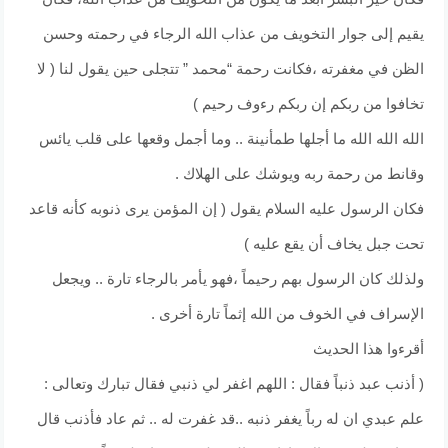
يقيم إلى جوار التخويف من عذاب الله الرجاء في رحمته وحسن
الظن في مغفرته ،فكانت رحمة “محمد ” تتجلى حين يقول لنا ( لا
تخافوا من ربكم إن ربكم رءوف رحيم )
الله الله الله ما أجلها طمأنينة .. وما أجمل وقعها على قلب يائس
وقانط من رحمة ربه ويوشك على الهلاك .
فكان الرسول عليه السلام يقول ( إن المؤمن يرى ذنوبه كأنه قاعد
تحت جبل يخاف أن يقع عليه )
ولذلك كان الرسول بهم رحيماً ،فهو يأمر بالرجاء تارة .. ويجعل
الإسراف في الخوف من الله إثماً تارة أخرى .
أقرءوا هذا الحديث
( أذنب عبد ذنباً فقال : اللهم اغفر لي ذنبي فقال تبارك وتعالى :
علم عبدي ان له رباً يغفر ذنبه ..قد غفرت له .. ثم عاد فأذنب قال