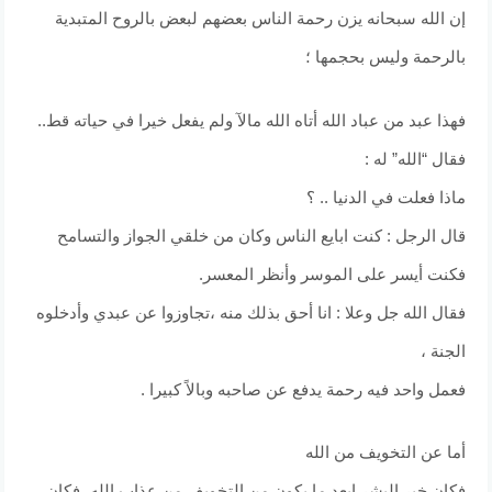
إن الله سبحانه يزن رحمة الناس بعضهم لبعض بالروح المتبدية
بالرحمة وليس بحجمها ؛
فهذا عبد من عباد الله أتاه الله مالآ ولم يفعل خيرا في حياته قط..
فقال “الله” له :
ماذا فعلت في الدنيا .. ؟
قال الرجل : كنت ابايع الناس وكان من خلقي الجواز والتسامح
فكنت أيسر على الموسر وأنظر المعسر.
فقال الله جل وعلا : انا أحق بذلك منه ،تجاوزوا عن عبدي وأدخلوه
الجنة ،
فعمل واحد فيه رحمة يدفع عن صاحبه وبالاً كبيرا .
أما عن التخويف من الله
فكان خير البشر ابعد ما يكون من التخويف من عذاب الله، فكان