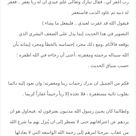
رب اغفر لي.. فقال تبارك وتعالى علم عبدي ان له رباً يغفر .. فغفر
له ذنبه ثم عاود الذنب فاستغفر
فيقول الله قد غفرت لعبدي .. فليفعل ما يشاء )
التصوير في هذا الحديث إنما يدل على الضعف البشري الذي
يوقعه فالأثام ،ومع ذلك مجرد إحساسه بالخطأ ومجرد إيمانه بأن
الله سيناله برحمته ومغفرته ،أعنى أن رجاءه في الله اظفره ؛
حسب سياق الحديث .
فكم من الجميل ان ندرك رحمات ربنا ومغفرته؛ وان نعود إليه دائما
بقلوب تائبة مستغفرة ، فلا نجده إلا رباً رحيماً غفاراً كريما .
ولطالما كان يجيئ رسول الله مذنبون يعترفون له ،فيحاول هو ان
يردهم عن اعترافاتهم حتى لا يضطر إلى ان يُنزل بهم ما شرع الله
من عقاب ،مرجئا امرهم إلى رحمة الله الواسعه التي لا يعادلها