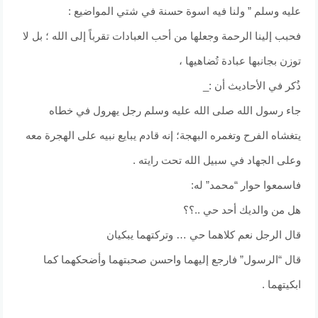
عليه وسلم ” ولنا فيه اسوة حسنة في شتي المواضيع :
فحبب إلينا الرحمة وجعلها من أحب العبادات تقرباً إلى الله ؛ بل لا
توزن بجانبها عبادة تُضاهيها ،
ذُكر في الأحاديث أن :_
جاء رسول الله صلى الله عليه وسلم رجل يهرول في خطاه
يتغشاه الفرح وتغمره البهجة؛ إنه قادم يبايع نبيه على الهجرة معه
وعلى الجهاد في سبيل الله تحت رايته .
فاسمعوا حوار “محمد” له:
هل من والديك أحد حي ..؟؟
قال الرجل نعم كلاهما حي … وتركتهما يبكيان
قال “الرسول” فارجع إليهما واحسن صحبتهما وأضحكهما كما
ابكيتهما .