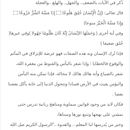
ذُكر في الآيات بالضعف.. والجهل.. والهلع ..والعجلة
قال تعالى: (إِنَّ الْإِنْسَانَ خُلِقَ هَلُوعًا ۝ إِذَا مَسَّهُ الشَّرُّ جَزُوعًا ۝
وَإِذَا مَسَّهُ الْخَيْرُ منوعا)
وفي آية أخرى ( وَحَمَلَهَا الإنْسَانُ إِنَّهُ كَانَ ظَلُومًا جَهُولا )وفي غيرها(
خُلق ضعيفا )
فإذا تُرك الإنسان وبه هذه الصفات فهو عرضة للإنزلاق في المآثم
والوقوع فالخطايا ؛ وإذا شعر باليأس والقنوط من مغفرة الله،
شعر بالضياع وأنه هالك هالك لا محالة، فإذا تمكن منه اليأس
والبؤس يعيث في الأرض فسادا وتتحول الدنيا إلى غابة يأكل بعضنا
بعضا .
فكان لابد من وجود قوانين سماوية ومناهج ربانية تدرس حتى
نمشي على نهجها ونتبع نورها وسناها،
وخير من يُدرسها لنا المعلم .. والقدوة ..”الرسول الكريم صل الله