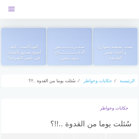
التجاوز
إلى
المحتوى
‏سبب تسمية شوارع
سـتــربــــــــــس
البودكاست: كيف
و أحياء مصر
الدجـــــــــــــــاج
أصبح صديق الشباب
القديمة
بدون بيض
في عصر السرعة؟
الرئيسية
⁄
حكايات وخواطر
⁄
سُئلت يوما من القدوة ..!!؟
حكايات وخواطر
سُئلت يوما من القدوة ..!!؟