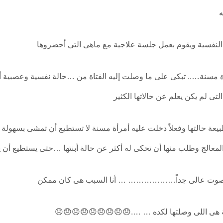
ه
النفسية ويقوم بعمل جلسة علاجية مع ماهى التى أحضروها
أة مسنة….. تبكى على ما وصلت إليه الفتاة من …حالة نفسية وعصبية أن
ى لم يكن يعلم عن حالاتها الكثير
طبيعة حالتها وفعلاً دخلت عليه أمرأة مسنة لا تستطيع أن تمشى بسهول
لمعالج وطلب منها أن تحكى له أكثر عن حالة أبنتها …حتى يستطيع أ
ى بصوت عالى جداً……………… … أنا السبب هى كان ممكن
 هى اللى وصلتها لكده … ….😞😞😞😞😞😞😞😞😞