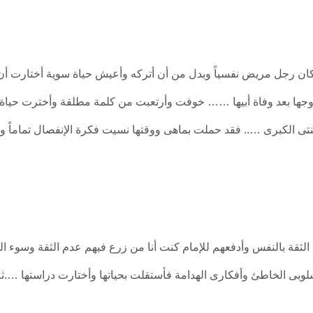
كان رجل مريض نفسياً وبدل من أن أتركه وأعيش حياة سوية أختارت أن
زوجها بعد وفاة أبيها …… خوفت وأرتعبت من كلمة مطلقة وأخترت حياة 
بنتى الكبرى ….. فقد حملت بماهى ووقتها نسيت فكرة الإنفصال تماماً
ح الثقة بالنفس وأدفعهم للإمام كنت أنا من زرع فيهم عدم الثقة وسوء 
لوبى الخاطئ وأفكارى الهدامة فأستقلت بحياتها وأختارت دراستها ….ث