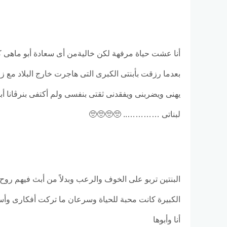
أنا عشت حياة مرفهة لكن خاليةمن أى سعادة أبو ماهى 
بعدما رزقت بأبنتى الكبرى التى هاجرت خارج البلاد مع 
يهنى ويضربنى ويفقدنى ثقتى بنفسى ولم أكتفى بنرڤانا أ
لبناتى ………….. 🥺🥺🥺🥺
البنتين تربو على الخوف والرعب وبدلاً من أبث فيهم رو
الكبيرة كانت محبة للحياة وسرعان ما تركت أفكارى وأس
أنا وأبوها