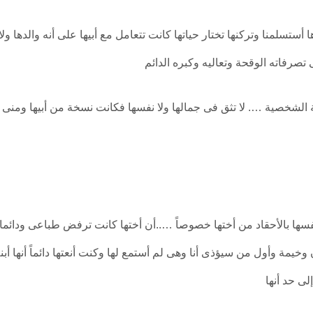
ا أستسلمنا وتركنها تختار حياتها كانت تتعامل مع أبيها على أنه والدها ول
رفاته الوقحة وتعاليه وكبره الدائم
الشخصية …. لا تثق فى جمالها ولا نفسها فكانت نسخة من أبيها ومنى
فسها بالأحقاد من أختها خصوصاً …..أن أختها كانت ترفض طباعى ودائما 
خيمة وأول من سيؤذى أنا وهى لم أستمع لها وكنت أنعتها دائماً أنها أبن
ى حد أنها