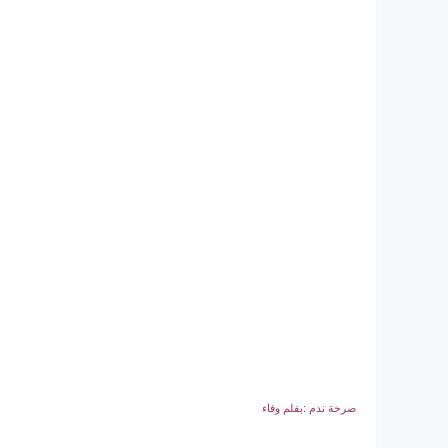
صرخة ندم :بقلم وفاء