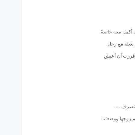
 أكمل معه خاصةً
بذيئة مع رجل
 وقررت أن أعيش
التصرف ….
م زوجها ووضعتنا