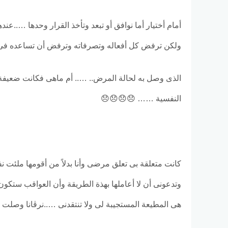
أمام أختيار أما نوافق أو تبعد وتأخذ القرار وحدها …..عنده
ولكن ترفض كل أفعاله وتصرفاته وترفض أن تساعده فى تص
الذى وصل به لحالة المرض.. ….. أم ماهى فكانت ضعيفة 
النفسية …… 😞😞😞😞
كانت متعلقة بى تعلق مرضى وأنا بدلاً من أقومها ملئت ن
وتدعونى أن لا أعاملها بهذة الطريقة وأن العواقب ستكون و
هى المطيعة المستجيبة لى ولا تنتقدنى …..نرڤانا وصلت إل