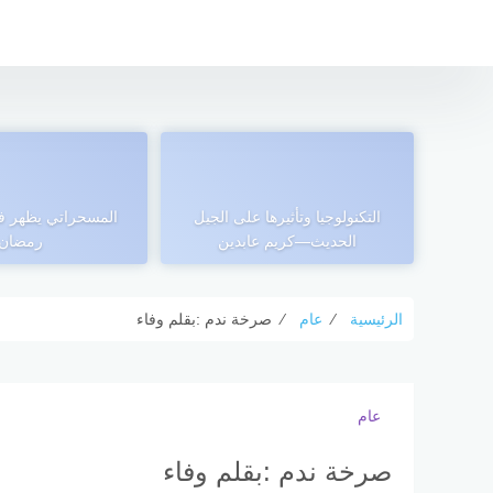
التجاوز
إلى
المحتوى
التكنولوجيا وتأثيرها على الجيل
المسحراتي يظهر ف
الحديث—كريم عابدين
رمضان
الرئيسية
⁄
عام
⁄
صرخة ندم :بقلم وفاء
عام
صرخة ندم :بقلم وفاء