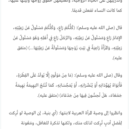
وتدريبهن على الحياة الزوجية، وتعليمهن حقوق زوجها وبيتها عليها،
كما كانت النساء تفعلن قديمًا.
قال (صلى الله عليه وسلم): (كُلُّكُمْ رَاعٍ، وَكُلُّكُمْ مَسْئُولٌ عَنْ رَعِيَّتِهِ،
الإِمَامُ رَاعٍ وَمَسْئُولٌ عَنْ رَعِيَّتِهِ، وَالرَّجُلُ رَاعٍ فِي أَهْلِهِ وَهُوَ مَسْئُولٌ عَنْ
رَعِيَّتِهِ، وَالمَرْأَةُ رَاعِيَةٌ فِي بَيْتِ زَوْجِهَا وَمَسْئُولَةٌ عَنْ رَعِيَّتِهَا…) (متفق
عليه).
وقال (صلى الله عليه وسلم): (مَا مِنْ مَوْلُودٍ إِلَّا يُولَدُ عَلَى الفِطْرَةِ،
فَأَبَوَاهُ يُهَوِّدَانِهِ أَوْ يُنَصِّرَانِهِ، أَوْ يُمَجِّسَانِهِ، كَمَا تُنْتَجُ البَهِيمَةُ بَهِيمَةً
جَمْعَاءَ، هَلْ تُحِسُّونَ فِيهَا مِنْ جَدْعَاءَ) (متفق عليه).
وانظروا إلى وصية المرأة العربية لابنتها: (أي بنية، إن الوصية لو تُرِكت
لِفَضلِ أدبٍ تُرِكت لذلك منك، ولكنها تذكرة للغافل، ومَعُونة