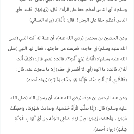
وسلم): أي الناس أعظم حقا على المرأة؟. قال: (زَوْجُهَا). قلت: فأي
الناس أعظم حقا على الرجل؟. قال: (أُمُّهُ). (رواه النسائي)
وعن الحصين بن محصن (رضي الله عنه)، أن عمة له أتت النبي (صلى
الله عليه وسلم) في حاجة، ففرغت من حاجتها، فقال لها النبي (صلى
الله عليه وسلم): (أَذَاتُ زَوْجٍ أَنْتِ؟). قالت: نعم. قال: (كَيْفَ أَنْتِ
لَهُ؟). قالت: ما آلوه (أي: لا أقصر في حقه) إلا ما عجزت عنه. قال:
(فَانْظُرِي أَيْنَ أَنْتِ مِنْهُ، فَإِنَّمَا هُوَ جَنَّتُكِ وَنَارُكِ) (رواه أحمد).
وعن عبد الرحمن بن عوف (رضي الله عنه)، أن رسول الله (صلى الله
عليه وسلم) قال: (إِذَا صَلَّتِ الْمَرْأَةُ خَمْسَهَا، وَصَامَتْ شَهْرَهَا، وَحَفِظَتْ
فَرْجَهَا، وَأَطَاعَتْ زَوْجَهَا قِيلَ لَهَا: ادْخُلِي الْجَنَّةَ مِنْ أَيِّ أَبْوَابِ الْجَنَّةِ
شِئْتِ) (رواه أحمد).