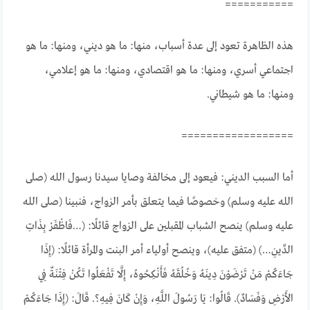
===========
هذه الظاهرة تعود إلى عدة أسباب، منها: ما هو ديني، ومنها: ما هو
اجتماعي أسري، ومنها: ما هو اقتصادي، ومنها: ما هو إعلامي،
ومنها: ما هو شيطاني.
==================
أما السبب الديني: فيعود إلى مخالفة وصايا سيدنا رسول الله (صلى
الله عليه وسلم) وخصوصًا فيما يتعلق بأمر الزواج، فنبينا (صلى الله
عليه وسلم) ينصح الشباب المقبلين على الزواج قائلًا: (…فَاظْفَرْ بِذَاتِ
الدِّينِ…) (متفق عليه)، وينصح أولياء أمر البنت والمرأة قائلًا: (إِذَا
جَاءَكُمْ مَنْ تَرْضَوْنَ دِينَهُ وَخُلُقَهُ فَأَنْكِحُوهُ، إِلَّا تَفْعَلُوا تَكُنْ فِتْنَةٌ فِي
الأَرْضِ وَفَسَادٌ). قَالُوا: يَا رَسُولَ اللَّهِ، وَإِنْ كَانَ فِيهِ؟. قَالَ: (إِذَا جَاءَكُمْ