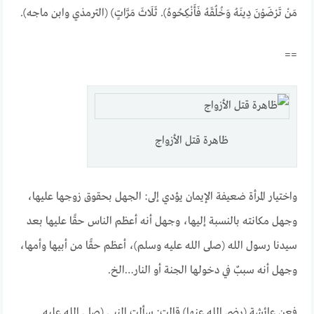
مَنْ تَرْضَوْنَ دِينَهُ وَخُلُقَهُ فَأَنْكِحُوهُ). ثَلَاثَ مَرَّاتٍ) (الترمذي وابن ماجه).
==
ظاهرة قتل الأزواج
واختيار المرأة ضعيفة الإيمان يؤدي إلى: الجهل بحقوق زوجها عليها،
وجهل مكانته بالنسبة إليها، وجهل أنه أعظم الناس حقًا عليها بعد
سيدنا رسول الله (صلى الله عليه وسلم)، أعظم حقًا من أبيها وأمها،
وجهل أنه سببٌ في دخولها الجنة أو النار…الخ.
فعن عائشة (رضي الله عنها) قالت: سألت النبي (صلى الله عليه