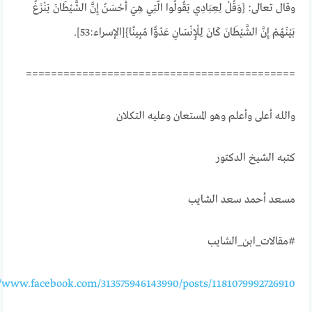
وقال تعالى: {وَقُلْ لِعِبَادِي يَقُولُوا الَّتِي هِيَ أَحْسَنُ إِنَّ الشَّيْطَانَ يَنْزَغُ
بَيْنَهُمْ إِنَّ الشَّيْطَانَ كَانَ لِلْإِنْسَانِ عَدُوًّا مُبِينًا}[الإسراء:53].
===========================================
والله أعلى وأعلم وهو المستعان وعليه التكلان
كتبه الشيخ الدكتور
مسعد أحمد سعد الشايب
#مقالات_ابن_الشايب
//www.facebook.com/313575946143990/posts/1181079992726910/