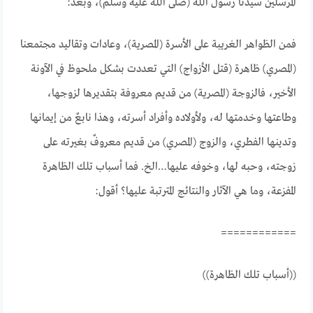
المرسلين سيدنا رسول الله (صلى الله عليه وسلم)، وبعد:
فمن الظواهر الغريبة على الأسرة (المصرية)، وعادات وتقاليد مجتمعنا
(المصري) ظاهرة (قتل الأزواج) التي تعددت بشكل ملحوظ في الآونة
الأخير، فالزوجة (المصرية) من قديم معروفة بتقديرها لزوجها،
وطاعتها وخدمتها له، ولأولاده وأفراد أسرته، وهذا نابعٌ من إيمانها
وتدينها الفطري، والزوج (المصري) من قديم معروفٌ بغيرته على
زوجته، وحبه لها، وخوفه عليها…الخ. فما أسباب تلك الظاهرة
المفزعة، وما هي الآثار والنتائج المترتبة عليها؟ أقول:
============
((أسباب تلك الظاهرة))