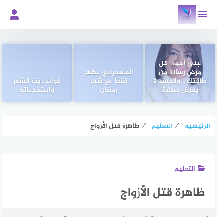
لتجاوز
لى
لمحتوى
لبنى أحمد: كل
مرض رسالة من
المسحراتي يظهر
طاقتك… والجسد لا
فقط مع شهر
فوائد زيت الشمر
يمرض صدفة
رمضان
واستخدماته
الرئيسية
⁄
التعليم
⁄
ظاهرة قتل الأزواج
التعليم
ظاهرة قتل الأزواج