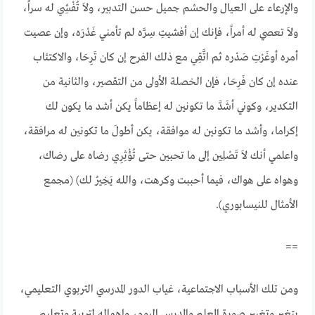
والإرعاء على العيال والحشم جميل حسن التدبير، ولاَ تُفْشِي له سراً،
ولاَ تعصي له أمراً، فإنك إن أفشيتِ سِرَّه لم تأمني غَدْرَه، وإن عصيت
أمره أوغَرْتِ صَدْره ثم اتَّقِي مع ذلك الفرح إن كان تَرِحَا، والاكتئاب
عنده إن كان فَرِحَا، فإن الخصلة الأولى من التقصير، والثانية من
التكدير، وكوني أشَدَّ ما تكونين له إعظاماً يكن أشد ما يكون لك
إكراما، وأشد ما تكونين له موافقة، يكن أطولَ ما تكونين له مرافقة،
واعلمي أنك لاَ تَصْلِين إلى ما تحبين حتى تُؤْثِرِي رضاه على رضاك،
وهواه على هواك، فيما أحببت وكرهت، والله يَخِيرُ لك) (مجمع
الأمثال للنيسابوري).
==
ومن تلك الأسباب الاجتماعية، غياب الدور المدرسي التربوي التعليمي،
بتغير وتغيير صورة المعلم والمدرس اليوم، وإهماله لتربية وتعليم