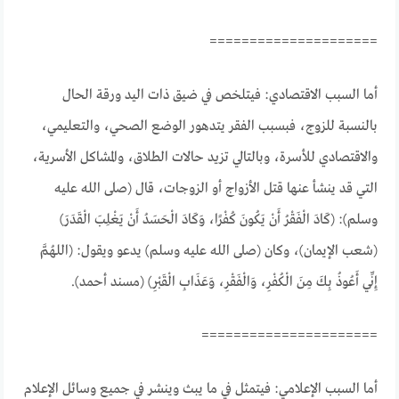
=====================
أما السبب الاقتصادي: فيتلخص في ضيق ذات اليد ورقة الحال
بالنسبة للزوج، فبسبب الفقر يتدهور الوضع الصحي، والتعليمي،
والاقتصادي للأسرة، وبالتالي تزيد حالات الطلاق، والمشاكل الأسرية،
التي قد ينشأ عنها قتل الأزواج أو الزوجات، قال (صلى الله عليه
وسلم): (كَادَ الْفَقْرُ أَنْ يَكُونَ كُفْرًا، وَكَادَ الْحَسَدُ أَنْ يَغْلِبَ الْقَدَرَ)
(شعب الإيمان)، وكان (صلى الله عليه وسلم) يدعو ويقول: (اللهُمَّ
إِنِّي أَعُوذُ بِكَ مِنَ الْكُفْرِ، وَالْفَقْرِ، وَعَذَابِ الْقَبْرِ) (مسند أحمد).
======================
أما السبب الإعلامي: فيتمثل في ما يبث وينشر في جميع وسائل الإعلام