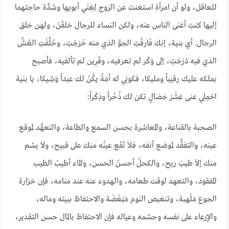
للعاقل، ولو أن امرأة استغنت عن الزوج لِغِنَي أبويها وشدَّة حاجتهما
إليها كنتِ أغنى الناس عنه، ولكن النساء للرجال خلقْنَ، ولهن خلق
الرجال. أي بنية، إنك فَارقْتِ الجوَّ الذي منه خَرَجْتِ، وخَلَّفْتِ العُشَّ
الذي فيه دَرَجْتِ، إلى وَكْر لم تعرفيه، وقَرِين لم تألفيه، فأصبح
بملكه عليك رقيباً ومليكا، فكونِي له أمَةً يكُنْ لك عبداً وَشِيكا، يا بنية
احْمِلِي عنى عَشْرَ خِصَالٍ تكن لك ذُخْراً وذِكْراً:
الصحبة بالقناعة، والمعاشرة بحسن السمع والطاعة، والتعهُّد لموقع
عينه، والتفقُّد لموضع أنفه، فلاَ تَقَع عينُه منك على قبيح، ولاَ يشم
منك إلاَ طيبَ ريح، والكحلُ أحسنُ الحسن، والماء أطيبُ الطيب
المفقود، والتعهد لوقت طعامه، والهدوء عنه عند منامه، فإن حَرَارة
الجوع مَلْهبة، وتنغيص النوم مَبْغَضَة والاحتفاظ ببيته وماله،
والإرعاء على نفسه وحشمه وعياله فإن الاحتفاظ بالمال حسن التقدير،