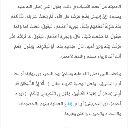
الحديثة من أعظم الأسباب في ذلك، يقول النبي (صلى الله عليه
وسلم): (إِنَّ إِبْلِيسَ يَضَعُ عَرْشَهُ عَلَى الْمَاءِ، ثُمَّ يَبْعَثُ سَرَايَاهُ، فَأَدْنَاهُمْ
مِنْهُ مَنْزِلَةً أَعْظَمُهُمْ فِتْنَةً، يَجِيءُ أَحَدُهُمْ، فَيَقُولُ: فَعَلْتُ كَذَا وَكَذَا،
فَيَقُولُ: مَا صَنَعْتَ شَيْئًا، قَالَ: وَيَجِيءُ أَحَدُهُمْ، فَيَقُولُ: مَا تَرَكْتُهُ حَتَّى
فَرَّقْتُ بَيْنَهُ وَبَيْنَ أَهْلِهِ، قَالَ: فَيُدْنِيهِ مِنْهُ، أَوْ فَيَلْتَزِمُهُ، وَيَقُولُ: نِعْمَ
أَنْتَ أَنْتَ)(رواه مسلم واللفظ لأحمد).
وخطب النبي (صلى الله عليه وسلم) يوم النحر، وفي رواية: أوسط
أيام التشريق، ـ ولعل الوصية تكررت ـ فقال: (…أَلَا إِنَّ الشَّيْطَانَ قَدْ
أَيِسَ (قنط) أَنْ يَعْبُدَهُ الْمُصَلُّونَ، وَلَكِنْ فِي التَّحْرِيشِ بَيْنَكُمْ…) (رواه
أحمد)، (في التحريش) أي: في
إيقاع
العداوة بينهم بالخصومات
والشحناء والحروب والفتن وغيرها.