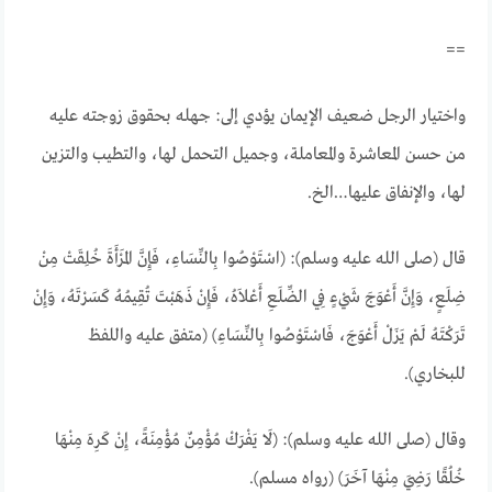
==
واختيار الرجل ضعيف الإيمان يؤدي إلى: جهله بحقوق زوجته عليه
من حسن المعاشرة والمعاملة، وجميل التحمل لها، والتطيب والتزين
لها، والإنفاق عليها…الخ.
قال (صلى الله عليه وسلم): (اسْتَوْصُوا بِالنِّسَاءِ، فَإِنَّ المَرْأَةَ خُلِقَتْ مِنْ
ضِلَعٍ، وَإِنَّ أَعْوَجَ شَيْءٍ فِي الضِّلَعِ أَعْلاَهُ، فَإِنْ ذَهَبْتَ تُقِيمُهُ كَسَرْتَهُ، وَإِنْ
تَرَكْتَهُ لَمْ يَزَلْ أَعْوَجَ، فَاسْتَوْصُوا بِالنِّسَاءِ) (متفق عليه واللفظ
للبخاري).
وقال (صلى الله عليه وسلم): (لَا يَفْرَكْ مُؤْمِنٌ مُؤْمِنَةً، إِنْ كَرِهَ مِنْهَا
خُلُقًا رَضِيَ مِنْهَا آخَرَ) (رواه مسلم).