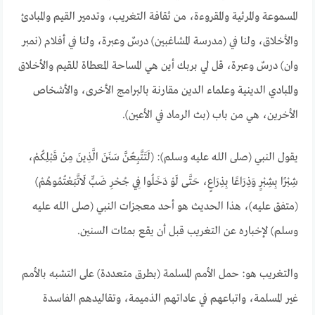
المسموعة والمرئية والمقروءة، من ثقافة التغريب، وتدمير القيم والمبادئ
والأخلاق، ولنا في (مدرسة المشاغبين) درسٌ وعبرة، ولنا في أفلام (نمبر
وان) درسٌ وعبرة، قل لي بربك أين هي المساحة المعطاة للقيم والأخلاق
والمبادي الدينية وعلماء الدين مقارنة بالبرامج الأخرى، والأشخاص
الأخرين، هي من باب (بث الرماد في الأعين).
يقول النبي (صلى الله عليه وسلم): (لَتَتَّبِعُنَّ سَنَنَ الَّذِينَ مِنْ قَبْلِكُمْ،
شِبْرًا بِشِبْرٍ وَذِرَاعًا بِذِرَاعٍ، حَتَّى لَوْ دَخَلُوا فِي جُحْرِ ضَبٍّ لَاتَّبَعْتُمُوهُمْ)
(متفق عليه)، هذا الحديث هو أحد معجزات النبي (صلى الله عليه
وسلم) لإخباره عن التغريب قبل أن يقع بمئات السنين.
والتغريب هو: حمل الأمم المسلمة (بطرق متعددة) على التشبه بالأمم
غير المسلمة، واتباعهم في عاداتهم الذميمة، وتقاليدهم الفاسدة