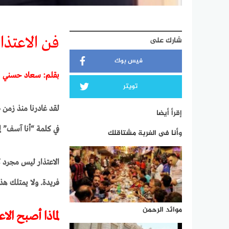
فن الاعتذا
شارك على
فيس بوك
بقلم: سعاد حسني
تويتر
لقد غادرنا منذ زمن
إقرأ أيضا
في كلمة “أنا آسف” إه
وأنا فى الغربة مشتاقلك
الاعتذار ليس مجرد ك
فريدة. ولا يمتلك هذه
موائد الرحمن
لماذا أصبح الاعت