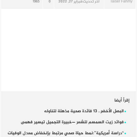
Taiser Fahmy
آخر تحديث:
فبراير 27, 2022
0
1965
إقرأ أيضا
البصل الأخضر.. 13 فائدة صحية مذهلة لتناوله
فوائد زيت السمسم للشعر —خبيرة التجميل تيسير فهمى
“دراسة أمريكية”:نمط حياة صحي مرتبط بإنخفاض معدل الوفيات