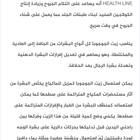
HEALTH LINE أنه يساعد على التئام الجروح وزيادة إنتاج
الكولاجين المفيد لبناء طبقات الجلد مما يعمل على شفاء
الجروح في وقت سريع.
يناسب زيت الجوجوبا كل أنواع البشرات من الجافة إلى العادية
والمختلطة، وهو يساهم في تعديل إفرازات البشرة الدهنية
وتهدئة بشرة الرجال بعد الحلاقة.
يمكن استعمال زيت الجوجوبا كمزيل للماكياج يخلّص البشرة من
آثار مستحضرات المكياج المتراكمة على سطحها كما يمكن
استعماله كمنظّف للبشرة من الغبار والإفرازات المتراكمة على
سطحها. يكفي وضع كمية قليلة من هذا الزيت وفركها بين
راحتي اليدين قبل تدليكها بحركات دائرية على بشرة الوجه
لمدة دقيقتين ثمّ استعمال منشفة صغيرة مبلّلة بماء دافئ