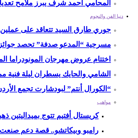
المحامي أحمد شرف يبرز ملامح تعديلا
دنيا الفن والنجوم
جوري طارق السيد تتعاقد على عملين 
مسرحية “المدعو صدفة” تحصد جوائز م
اختتام عروض مهرجان المونودراما الم
الشامي والحايك يسطران ليلة فنية 
“الكورال أنتم” لبودشارت تجمع الأ
مواهب
كريستال أفتيم تتوج بميداليتين ذهب
رامبو وبيكاتشو.. قصة دعم صنعت 