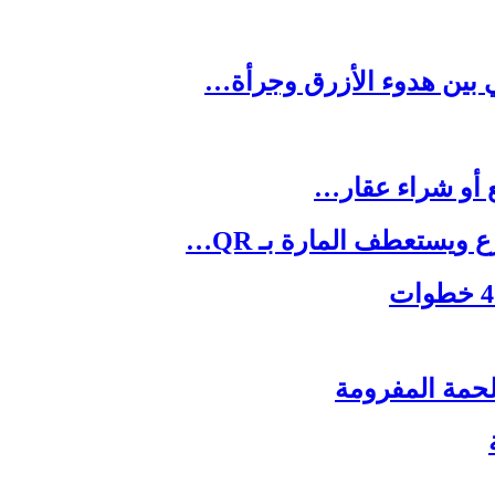
يستعطف المارة بـ QR…
حمة المفرومة