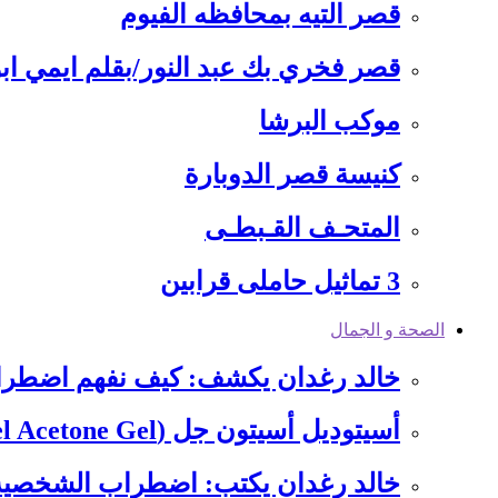
قصر التيه بمحافظه الفيوم
قصر فخري بك عبد النور/بقلم ايمي ابو
موكب البرشا
كنيسة قصر الدوبارة
المتحـف القـبطـى
3 تماثيل حاملى قرابين
الصحة و الجمال
خالد رغدان يكشف: كيف نفهم اضطرا
أسيتوديل أسيتون جل (Acetodel Acetone Gel): ثورة في إزالة طلاء…
خالد رغدان يكتب: ​اضطراب الشخصية