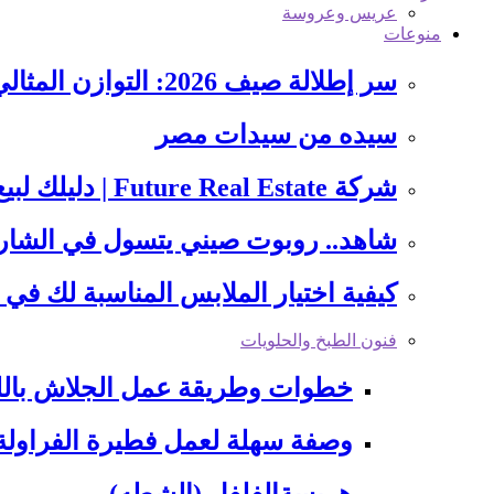
عريس وعروسة
منوعات
سر إطلالة صيف 2026: التوازن المثالي بين هدوء الأزرق وجرأة…
سيده من سيدات مصر
شركة Future Real Estate | دليلك لبيع أو شراء عقار…
شاهد.. روبوت صيني يتسول في الشارع و
كيفية اختيار الملابس المناسبة لك في 4 خطوات
فنون الطبخ والحلويات
خطوات وطريقة عمل الجلاش بالل
وصفة سهلة لعمل فطيرة الفراولة