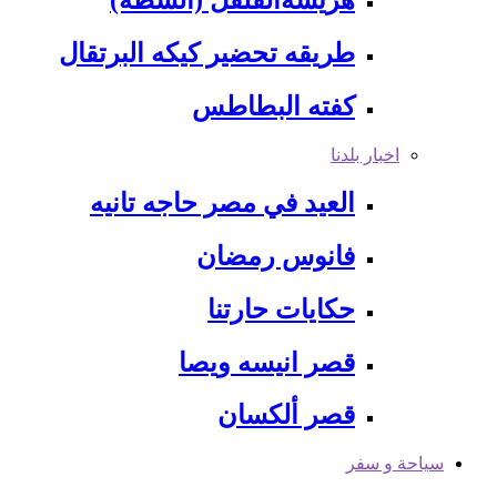
هريسةالفلفل (الشطه)
طريقه تحضير كيكه البرتقال
كفته البطاطس
اخبار بلدنا
العيد في مصر حاجه تانيه
فانوس رمضان
حكايات حارتنا
قصر انيسه ويصا
قصر ألكسان
سياحة و سفر