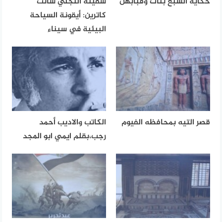
حكاية السبع بنات وقبابهن
سفينة التجلي سانت
كاترين: أيقونة السياحة
البيئية في سيناء
قصر التيه بمحافظه الفيوم
الكاتب والاديب أحمد
رجب،بقلم ايمي ابو المجد