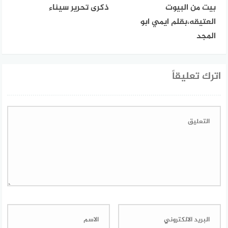
بيت من البيوت
ذكرى تحرير سيناء
العتيقه،بقلم ايمي ابو
المجد
اترك تعليقاً