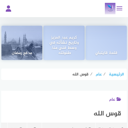
لتجاوز
لى
لمحتوى
كريم عبد العزيز
وتاريخ نشأته في
وسط فني منذ
قلعة قايتباي
طفولته
مدفع رمضان
الرئيسية
⁄
عام
⁄
قوس الله
عام
قوس الله