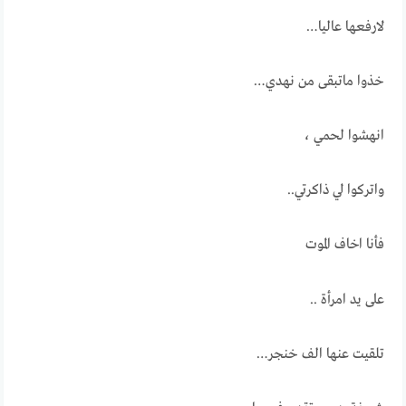
لارفعها عاليا…
خذوا ماتبقى من نهدي…
انهشوا لحمي ،
واتركوا لي ذاكرتي..
فأنا اخاف الموت
على يد امرأة ..
تلقيت عنها الف خنجر…