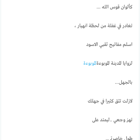
كألوان قوس الله …
تغادر في غفلة من لحظة انهيار ،
اسلم مفاتيح ثقبي الاسود
لزوايا المدينة الموبوءة
الموبوءة
بالجهل…
لازلت تثق كثيرا في جهلك
تهز وجعي ..ليمتد على
طول خاصرتي..