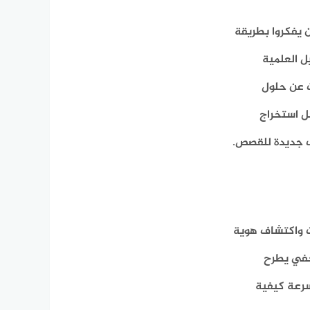
 يفكروا بطريقة
ل العلمية
ث عن حلول
جل استخراج
ب جديدة للقصص.
وت واكتشاف هوية
صحفي يطرح
سرعة كيفية