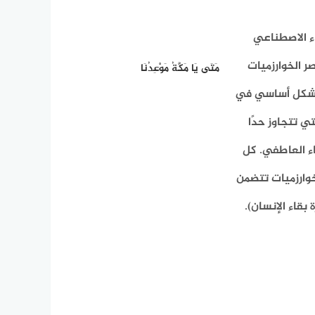
اء الاصطناعي
ر الخوارزميات
مَتَى يَا مَكَّةُ مَوْعِدُنَا
ل بشكل أساسي في
ي تتجاوز حدًا
كاء العاطفي. كل
خوارزميات تتضمن
 بقاء الإنسان).