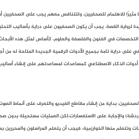
ا مثيرًا للاهتمام للصحفيين، ولتتنافس معهم يجب على الصحفيين أن
ة لرواية القصة. يجب أن يكون الصحفيون على دراية بأساليب التحلي
 التخصصات في الفنون والفلسفة والعلوم، كأساس لمثل هذه الأبحا
 على دراية تامة بجميع الأدوات الرقمية الجديدة المتاحة له من أ
ام أدوات الذكاء الاصطناعي كمساعدات لمساعدتهم على إنشاء أسالي
الصحفيين، بداية من إنشاء مقاطع الفيديو والتعرف على أنماط الص
الدردشة) والإجابة على الاستفسارات،لكن العمليات مستحيلة بدون 
ات وتتعلم منها الخوارزمية، فيجب أن يتعلم المراسلون والمحررين ب