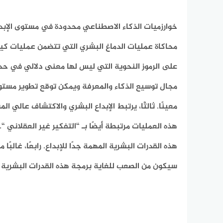
خوارزميات الذكاء الاصطناعي محدودة في مستوى الإبداع 
محاكاة عمليات الدماغ البشري التي تتضمن عمليات كيميا
على الرموز النحوية التي ليس لها معنى دلالي في حد 
مجال توسيع الذكاء والمعرفة ويمكن توقع تطوير مستوى ذك
معينًا. ثالثًا، يرتبط الإبداع البشري والاكتشاف عالي ا
هذه العمليات مرتبطة أيضًا بـ “التفكير غير العقلاني 
هذه القدرات البشرية المهمة جدًا للإبداع. رابعًا، غالبًا 
سيكون من الصعب للغاية برمجة هذه القدرات البشرية