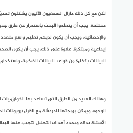
لكن مع كل ذلك مازال الصحفيون الآليون يشكلون تحديً
مختلفة، يجب أن يتعلموا البحث باستمرار عن طرق جديد
والإحصائية، ويجب أن يكون لديهم تعليم واسع متعدد
إبداعية ومبتكرة. علاوة على ذلك، يجب أن يكون الصحفي
البيانات بكفاءة من قواعد البيانات الضخمة، واستخد
وهناك العديد من الطرق التي تساعد بها الخوارزميات 
الوجوه، ويمكن برمجتها للدردشة مع القراء (روبوتات 
الأسئلة بدقه ويحدد أهداف التحليل لتجيب عنها البيان