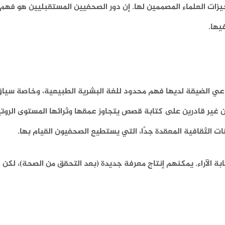
حيزات العلماء المصممين لها. إن دور الصحفيين المستقبليين هو فهم
يها.
ناعي الضيقة لديها فهم محدود للغة البشرية الطبيعية، وخاصة سياق 
ين غير قادرين على كتابة قصص يتجاوز عمقها وثرائها المستوى الرو
 الثقافية المعقدة جدًا، التي يستطيع الصحفيون القيام بها.
بة الآراء. يمكنهم إنتاج معرفة جديدة (بعد التحقق من الصحة)، لكن 