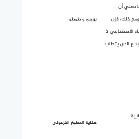
ا يعني أن
ومع ذلك، فإن
بوجى و طمطم
اء الاصطناعي لا
بداع الذي يتطلب
بية.
حكاية المطبخ الفرعوني