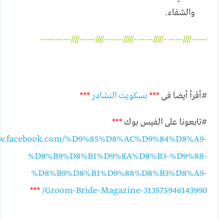
والشفاء.
——////——-/////——-/////——-////——////————
#أقرأ أيضا فى
***
بسكويت النشادر
***
#تابعونا على الفيس بوك
***
ww.facebook.com/%D9%85%D8%AC%D9%84%D8%A9-
%D8%B9%D8%B1%D9%8A%D8%B3-%D9%88-
%D8%B9%D8%B1%D9%88%D8%B3%D8%A9-
***
Groom-Bride-Magazine-313575946143990/