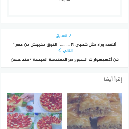
شاملة
السابق
ألقصه وراء مثل شعبي ؟! ………” الذوق مخرجش من مصر “
التالي
فن أكسيسوارات السبوع مع المهندسة المبدعة /هند حسن
إقرأ أيضا