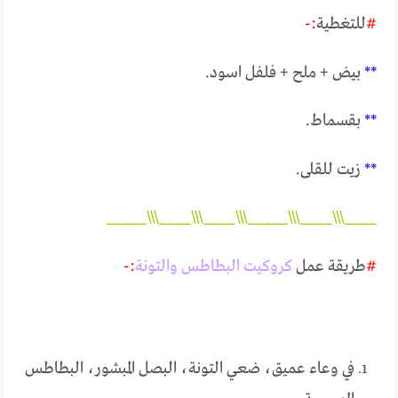
#
للتغطية
:-
**
بيض + ملح + فلفل اسود.
**
بقسماط.
**
زيت للقلى.
____\\\____\\\_____\\\____\\\____\\\_____
#
طريقة عمل
كروكيت البطاطس والتونة
:-
في وعاء عميق، ضعي التونة، البصل المبشور، البطاطس