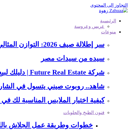
التجاوز إلى المحتوى
الرئيسية
عريس وعروسة
منوعات
سر إطلالة صيف 2026: التوازن المثالي بين هدوء الأزرق وجرأة…
سيده من سيدات مصر
شركة Future Real Estate | دليلك لبيع أو شراء عقار…
شاهد.. روبوت صيني يتسول في الشارع و
كيفية اختيار الملابس المناسبة لك في 4 خطوات
فنون الطبخ والحلويات
خطوات وطريقة عمل الجلاش بالل