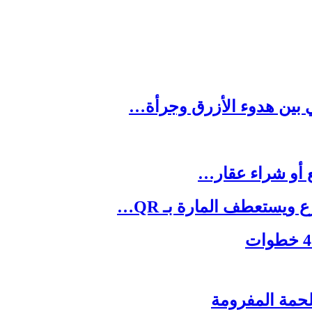
يستعطف المارة بـ QR…
حمة المفرومة