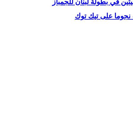
يتين في بطولة لبنان للجمباز
نجوما على تيك توك