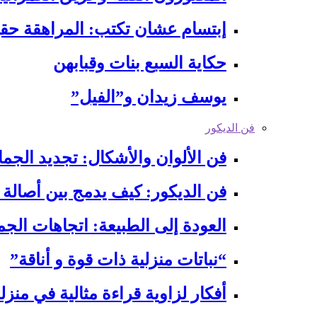
إبتسام عشان تكتب: المراهقة حقي
حكاية السبع بنات وقبابهن
يوسف زيدان و”الفيل”
فن الديكور
فن الألوان والأشكال: تجديد الجما
فن الديكور: كيف يدمج بين أصالة
العودة إلى الطبيعة: اتجاهات الجمال
“نباتات منزلية ذات قوة و أناقة”
أفكار لزاوية قراءة مثالية في منزل