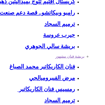
كريستال أفتيم تتوج بميداليتين ذهب
رامبو وبيكاتشو.. قصة دعم صنعت 
ترميم السجاد
جيرب عروسة
بريشة سالي الجوهري
بريشة فنان مشهور
فنان الكاريكاتير محمد الصباغ
مرض الفيبروميالجي
رمسيس فنان الكاريكاتير
ترميم السجاد