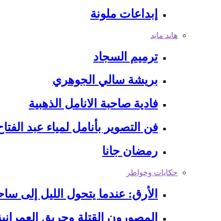
إبداعات ملونة
هاند مايد
ترميم السجاد
بريشة سالي الجوهري
فادية صاحبة الانامل الذهبية
فن التصوير بأنامل لمياء عبد الفتاح
رمضان جانا
حكايات وخواطر
الأرق: عندما يتحول الليل إلى سا
المصورون القتلة وحريق العمرانية