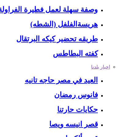
وصفة سهلة لعمل فطيرة الفراولة
هريسةالفلفل (الشطه)
طريقه تحضير كيكه البرتقال
كفته البطاطس
اخبار بلدنا
العيد في مصر حاجه تانيه
فانوس رمضان
حكايات حارتنا
قصر انيسه ويصا