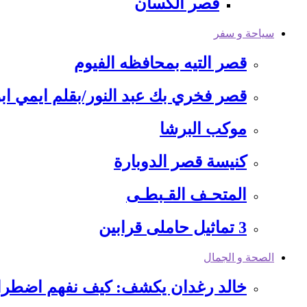
قصر ألكسان
سياحة و سفر
قصر التيه بمحافظه الفيوم
قصر فخري بك عبد النور/بقلم ايمي ابو
موكب البرشا
كنيسة قصر الدوبارة
المتحـف القـبطـى
3 تماثيل حاملى قرابين
الصحة و الجمال
خالد رغدان يكشف: كيف نفهم اضطرا