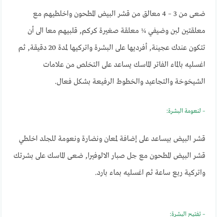
ضعى من 3 – 4 معالق من قشر البيض المطحون واخلطيهم مع
معلقتين لبن وضيفي ¼ معلقة صغيرة كركم, قلبيهم معا الى أن
تتكون عندك عجينة, أفرديها على البشرة واتركيها لمدة 20 دقيقة, ثم
اغسليه بالماء الفاتر الماسك يساعد على التخلص من علامات
الشيخوخة والتجاعيد والخطوط الرفيعة بشكل فعال.
– لنعومة البشرة:
قشر البيض بيساعد على إضافة لمعان ونضارة ونعومة للجلد اخلطي
قشر البيض المطحون مع جل صبار الالوفيرا, ضعى الماسك على بشرتك
واتركية ربع ساعة ثم اغسليه بماء بارد.
– تفتيح البشرة: