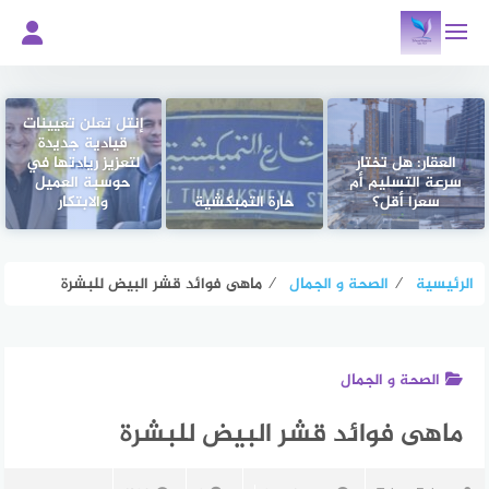
لتجاوز
لى
لمحتوى
إنتل تعلن تعيينات
قيادية جديدة
العقار: هل تختار
لتعزيز ريادتها في
سرعة التسليم أم
حوسبة العميل
سعرًا أقل؟
حارة التمبكشية
والابتكار
الرئيسية
⁄
الصحة و الجمال
⁄
ماهى فوائد قشر البيض للبشرة
الصحة و الجمال
ماهى فوائد قشر البيض للبشرة