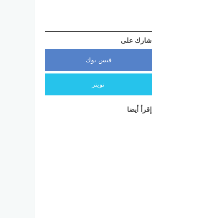
شارك على
فيس بوك
تويتر
إقرأ أيضا