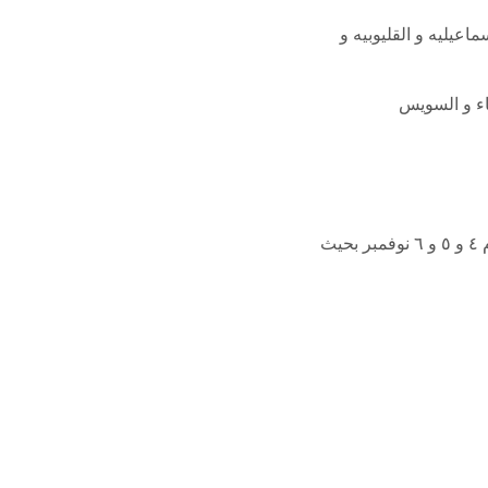
ماعيليه و القليوبيه و
اء و السويس
ث