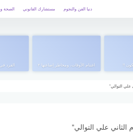
دنيا الفن والنجوم
مستشارك القانوني
الصحة و 
ون !!
اغتنام الأوقات، ومخاطر إضاعتها ٢
القرد في
 علي التوالي”
الثاني علي التوالي”