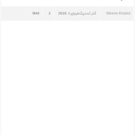
Meena Khaled
آخر تحديث:
فبراير 1, 2020
2
1840