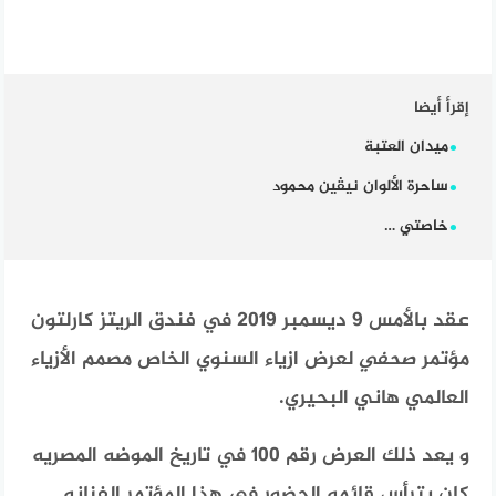
إقرأ أيضا
ميدان العتبة
ساحرة الألوان نيڤين محمود
خاصتي …
عقد بالأمس 9 ديسمبر 2019 في فندق الريتز كارلتون
مؤتمر
صحفي
لعرض ازياء السنوي الخاص مصمم الأزياء
العالمي هاني البحيري.
و يعد ذلك العرض رقم 100 في تاريخ الموضه المصريه
كان يترأس قائمه الحضور في هذا المؤتمر الفنانه