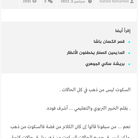
Nahed Mohamed
سبتمبر 5, 2022
0
2093
إقرأ أيضا
قصر الكسان باشا
المذيعين الصغار يخطفون الأنظار
بريشة سالي الجوهري
السكوت ليس من ذهب في كل الحالات .
. بقلم الخبير التربوي والتعليمي … أشرف فوده.
نعم … من سبقونا قالوا إن كان الكلام من فضة فالسكوت من ذهب
.ولكن ليس في جميع الحالات السكوت من ذهب بل في حالات كثيرة