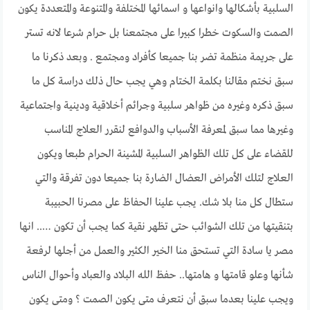
السلبية بأشكالها وانواعها و اسمائها المختلفة والمتنوعة والمتعددة يكون
الصمت والسكوت خطرا كبيرا على مجتمعنا بل حرام شرعا لانه تستر
على جريمة منظمة تضر بنا جميعا كأفراد ومجتمع . وبعد ذكرنا ما
سبق نختم مقالنا بكلمة الختام وهي يجب حال ذلك دراسة كل ما
سبق ذكره وغيره من ظواهر سلبية وجرائم أخلاقية ودينية واجتماعية
وغيرها مما سبق لمعرفة الأسباب والدوافع لنقرر العلاج المناسب
للقضاء على كل تلك الظواهر السلبية المشينة الحرام طبعا ويكون
العلاج لتلك الأمراض العضال الضارة بنا جميعا دون تفرقة والتي
ستطال كل منا بلا شك. يجب علينا الحفاظ على مصرنا الحبيبة
بتنقيتها من تلك الشوائب حتى تظهر نقية كما يجب أن تكون ….. انها
مصر يا سادة التي تستحق منا الخير الكثير والعمل من أجلها لرفعة
شأنها وعلو قامتها و هامتها.. حفظ الله البلاد والعباد وأحوال الناس
ويجب علينا بعدما سبق أن نتعرف متى يكون الصمت ؟ ومتى يكون