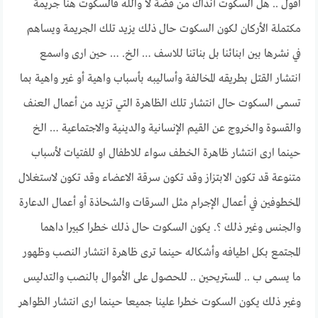
اقول .. هل السكوت آنذاك من فضة لا والله فالسكوت هنا جريمة
مكتملة الأركان لكون السكوت حال ذلك يزيد تلك الجريمة ويساهم
في نشرها بين ابنائنا بل بناتنا للاسف … الخ. … حين ارى واسمع
انتشار القتل بطريقه المخالفة وأساليبه بأسباب واهية أو غير واهية بما
تسمى السكوت حال انتشار تلك الظاهرة التي تزيد من أعمال العنف
والقسوة والخروج عن القيم الإنسانية والدينية والاجتماعية … الخ
حينما ارى انتشار ظاهرة الخطف سواء للاطفال او للفتيات لأسباب
متنوعة قد تكون الابتزاز وقد تكون سرقة الاعضاء وقد تكون لاستغلال
المخطوفين في أعمال الإجرام مثل السرقات والشحاذة أو أعمال الدعارة
والجنس وغير ذلك ؟. يكون السكوت حال ذلك خطرا كبيرا داهما
المجتمع بكل اطيافه وأشكاله حينما ترى ظاهرة انتشار النصب وظهور
ما يسمى ب .. المستريحين .. للحصول على الأموال بالنصب والتدليس
وغير ذلك يكون السكوت خطرا علينا جميعا حينما ارى انتشار الظواهر