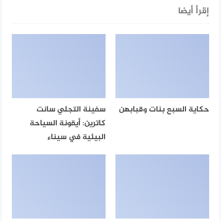
إقرأ أيضا
حكاية السبع بنات وقبابهن
سفينة التجلي سانت
كاترين: أيقونة السياحة
البيئية في سيناء