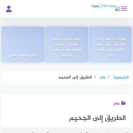
لتجاوز
لى
لمحتوى
فوائد لا تصدق لـ”
كيف نواجه أزمة
الكاجو” ..من صحة
المناخ؟ حلول
القلب إلى شعر
الاستدامة لحماية
رائع
كوكبنا
شارع محمد علي
الرئيسية
⁄
عام
⁄
الطريق إلى الجحيم
عام
الطريق إلى الجحيم