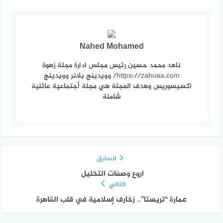
Nahed Mohamed
ناهد محمد حسين رئيس مجلس ادارة مجلة زهوة
https://zahuaa.com/ وويدينج بلانر وويدينج
اكسيسوريس وهدف المجلة هي مجلة أجتماعية عائلية
شاملة
السابق
اروع وصفات التخليل
التالي
عمارة “تريستا”.. زخارف إسلامية في قلب القاهرة