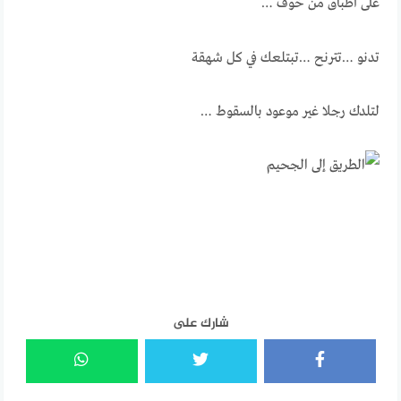
على أطباق من خوف …
تدنو …تترنح …تبتلعك في كل شهقة
لتلدك رجلا غير موعود بالسقوط …
شارك على