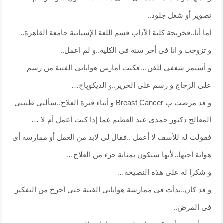
تصوير أو شغل جلود..
أما أنا..فخريجة كلية الآداب قسم اللغة الإسپانية جامعة القاهرة..
و تزوجت و انا فى أخر سنة فى الكلية..و لم اعمل..
و أستمر شغفى للفن…فكنت أمارس هواياتى الفنية من رسم
على الزجاج و رسم على الحرير..و الديكوپاچ…
و قد مرضت ب Breast Cancer و أثناء فترة العلاج..سألنى طبيبى
المعالج دكتور حمدى عبد العظيم عما إذا كنت أعمل أم لا …
فقولت له للأسف لا أعمل ..فقال لى لابد من العمل أو ممارسة أى
هواية أحبها..لأنها ستكون بمثابة جزء من العلاج…
و شكرا له على هذه النصيحة…
و قد كان..بدأت فى ممارسة هواياتى الفنية حتى أخرج من التفكير
فى المرض..