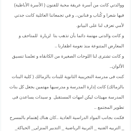
ووالدتي كانت من أسرة عريقة محبة للفنون ( الأسرة الأباظية)
فيها شعرا و كُتاب و فنانين،. و في تجمعاتنا العائلية كانت جدتي
لأمي تعزف لنا على البيانو.
و كانت والدتى مهتمة دائما بأن تذهب بتا لزيارة للمتاحف و
المعارض المتنوعة منذ نعومة اظفارنا ..
و كانت تشترى لنا اللوحات الصغيرة من الكانڤاه و تعلمنا تنسيق
الألوان..
كنت فى مدرسة التجريبية الثانوية للبنات بالزمالك ( كلية البنات
بالزمالك) كانت إدارة المدرسة و مدرسيها مهتمين بجعل كل بنات
المدرسة مهيئات ليكن امهات المستقبل و سيدات يساعدن فى
تطوير المجتمع ..
فكنت بجانب المواد الدراسية العادية ..كان هناك إهتمام بالمسرح
_ التربيه الفنيه _ التربية الرياضية _ التدبير المنزلى_ الحياكة_