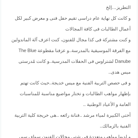
التطريز…إلخ
و كانت كل نهاية عام دراسى تقيم حفل فنى و معرض كبير لكل
أعمال الطالبات فى كافة المجالات
و كنت مشتركة فى كذا مجال للفنون، كنت اعزف آلة الماندولين
مع الفرقة الموسيقية بالمدرسة..و عزفنا مقطوعة The Blue
Danube لشتراوس فى الحفلات المدرسية..و كانت مُدرستى
ميس هدى..
و فى حصص التربية الفنية مع ميس خديجة..حيث كانت تهتم
بإظهار مواهب الطالبات و تختار مواضيع مناسبة للمناسبات
العامة و الأعياد الوطنية ..
أختى الكبيرة لمياء مرشد ..فنانة رائعه ..هى خريجة كلية التربية
الفنية بالزمالك..
و لديها مواهب متعددة فى شتى مجالات الفنون سواء رسم،