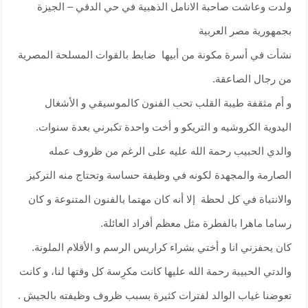
ولدت وعاشت صاحبة الانامل الذهبية في حي الدقي – الجيزة
بجمهورية مصر العربية
نشأت في أسرة مكونة من أبيها ضابط بالقوات المسلحة المصرية
من رجال الصاعقة.
و أم مثقفة طيبة القلب تحب الفنون كالموسيقي و الأشغال
اليدوية الكروشيه و التريكو و أخت واحدة تكبرني بعدة سنوات.
والدي الحبيب رحمة الله عليه على الرغم من ظروف عمله
الصارمة والمجهدة لكونه في وظيفة حساسة وتحتاج منه التركيز
والانتباة في كل لحظة إلا أنه كان مهتما بالفنون المتنوعة و كان
رساما ماهرا بالفطرة مثل معظم أفراد العائلة.
كان يحفزني انا و أختي بشراء كراريس الرسم و الأقلام الملونة.
والدتي الحبيبة رحمة الله عليها كانت مكرِسة كل وقتها لنا، و كانت
تعوضنا غياب الوالد لفترات كثيرة بسبب ظروف وظيفته بالجيش .