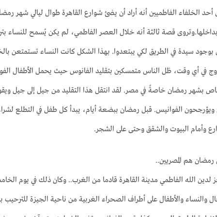
حد الخلفاء الفاطميين أنه أراد أن يضئ شوارع القاهرة طوال ليالي شهر رمض
خلها.وتروى قصة ثالثة أنه خلال العصر الفاطمي، لم يكن يُسمح للنساء بتر
ال بوجود سيدة في الطريق لكي يبتعدوا. بهذا الشكل كانت النساء تستمتعن بال
ج في أي وقت، ظل الناس متمسكين بتقليد الفانوس حيث يحمل الأطفال الفوا
ص بشهر رمضان خاصةً في مصر. لقد انتقل هذا التقليد من جيل إلى جيل ويقوم
ويؤرجحون الفوانيس. قبل رمضان ببضعة أيام، يبدأ كل طفل في التطلع لشراء
ارع وأمام البيوت والشقق وحتى على الشجر.
مضان هم المصريين..
ل والنساء والأطفال على أطراف الصحراء الغربية من ناحية الجيزة للترحيب بال