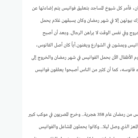
ان، فأمر كل شيوخ المساجد بتعليق فوانيس يتم إضاءتها عن
ك بيوتهن إلا في شهر رمضان وكان يسبقهن غلام يحمل
خروج وفي نفس الوقت لا يراهن الرجال. وبعد أن أصبح
نيس ويمشون في الشوارع ويغنون.أياً كان أصل الفانوس،
 الأطفال الآن بحمل الفوانيس في شهر رمضان والخروج إلى
 فانوسه، كما أن كثير من الناس أصبحوا يعلقون فوانيس
وذلك يوم دخول المعز لدين الله الفاطمي مدينة القاهرة قادما من الغرب.. وكان ذلك في يوم الخامس من رمضان عام 358 هجرية.. وخرج المصريون في موكب كبير
معز الذي وصل ليلا.. وكانوا يحملون المشاعل والفوانيس