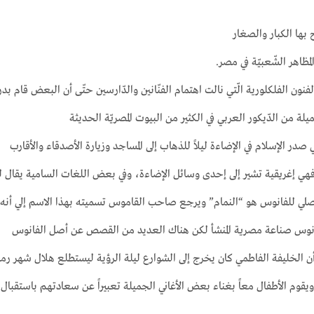
ها الكبار والصغار
ظاهر الشّعبيّة في مصر.
نون الفلكلورية الّتي نالت اهتمام الفنّانين والدّارسين حتّى أن البعض قام بد
ة من الدّيكور العربي في الكثير من البيوت المصريّة الحديثة
در الإسلام في الإضاءة ليلاً للذهاب إلى المساجد وزيارة الأصدقاء والأقارب
فهي إغريقية تشير إلى إحدى وسائل الإضاءة، وفي بعض اللغات السامية يقال ل
لأصلي للفانوس هو “النمام” ويرجع صاحب القاموس تسميته بهذا الاسم إلي أنه
لفانوس صناعة مصرية المنشأ لكن هناك العديد من القصص عن أصل الفانوس
 الخليفة الفاطمي كان يخرج إلى الشوارع ليلة الرؤية ليستطلع هلال شهر رم
قوم الأطفال معاً بغناء بعض الأغاني الجميلة تعبيراً عن سعادتهم باستقبال