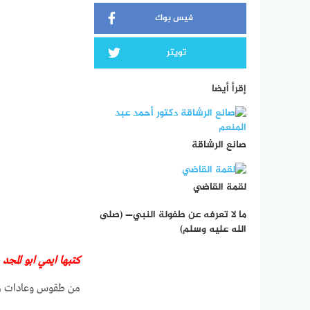
فيس بوك
تويتر
إقرأ أيضا
صانع الرشاقة
لقمة القاضي
ما لا تعرفه عن طفولة النبي— (صلى
الله عليه وسلم)
كتبها ايمي ابو المجد
من طقوس وعادات ر