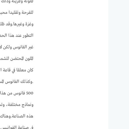
الملونة والمزينة وذ
للفرحة وتقليدا محب
وغزة وغيرها.وقد ظلت
التطور عند هذا الح
غير الفانوس ولكن لا
الملون المحتضن للشم
كان معلقا في قاعة الب
.وكذلك الفانوس الم
500 فانوس من هذ
ونماذج مختلفة، وتخز
هذه الصناعة.وهناك 
في صناعة الفوانيس.