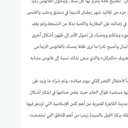
ن.. لتصبح عادة يلتزم بها كل سنة.. ويتحول الفانوس رمزا
بح جزء من تقاليد شهر رمضان لاسيما في دمشق وحلب والقدس
في إضائته على البطارية واللمبة بدلا من الشمعة.ولم يقف
ضيء ويتكلم ويتحرك بل تحول الأمر إلى ظهور أشكال أخرى
وتبدل وأصبح نادرا ما ترى طفلا يمسك بالفانوس الزجاجى
معروف «بالبرلمان» والذي سمى بذلك نسبة إلى فانوس مشابه
تفال القصر الملكي بيوم ميلاده، وتم شراء ما يزيد على
نها مستمرة طوال العام حيث يتفنن صناعها في ابتكار أشكال
ة القاهرة المصرية من أهم المدن الإسلامية التي تزدهر فيها
طقة بركة الفيل بالسيدة زينب من أهم المناطق التي تخصصت