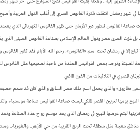
لك لإضاءة الطريق إليه.. وهكذا بقيت الفوانيس تضئ الشوارع حتى آخر شهر رمضا
با في شهر رمضان.انتقلت فكرة الفانوس المصري إلى أغلب الدول العربية وأص
 صناعة الفانوس تتطور عبر الأزمان حتى ظهر الفانوس الكهربائى الذي يعتمد 
د بل غزت الصين مصر ودول العالم الإسلامي بصناعة الفانوس الصينى الذي ي
 تباع إلا في رمضان تحت اسم «الفانوس». رحم الله الأيام فقد تغير الفانوس 
عة المضيئة.وتوجد بعض الفوانيس المعقدة من ناحية تصميمها مثل الفانوس ال
رلمان المصري في الثلاثينات من القرن الماضي
سمى «فاروق» والذي يحمل اسم ملك مصر السابق والذي كان قد صمم خصيصاً لاح
ا النوع يومها لتزيين القصر الملكي.ليست صناعة الفوانيس صناعة موسمية، ولك
ينها ليتم عرضها للبيع في رمضان الذي يعد موسم رواج هذه الصناعة.وتعد مدين
مناطق معينة مثل منطقة تحت الربع القريبة من حي الأزهر.. والغورية.. ومن