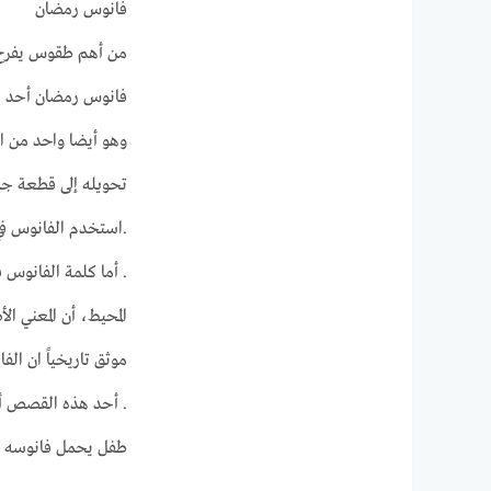
فانوس رمضان
من أهم طقوس يفرح ب
فانوس رمضان أحد الم
وهو أيضا واحد من الف
تحويله إلى قطعة جميل
.استخدم الفانوس في ص
. أما كلمة الفانوس 
المحيط، أن المعني ا
موثق تاريخياً ان ا
. أحد هذه القصص أن
طفل يحمل فانوسه وي