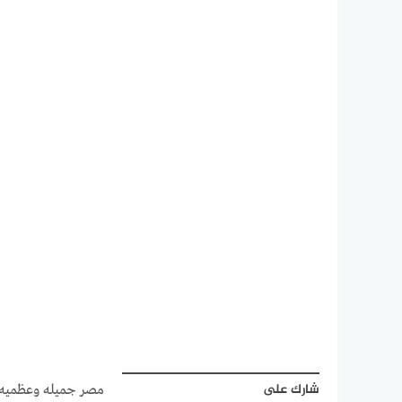
شارك على
مصر جميله وعظميه ب