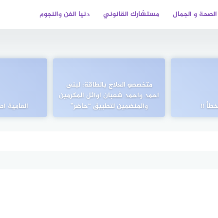
الصحة و الجمال
مستشارك القانوني
دنيا الفن والنجوم
متخصصو العلاج بالطاقة: لبنى
احمد واحمد شعبان اوائل المكرمين
طأ !!
والمنضمين لتطبيق “حاضر”
العامية اص