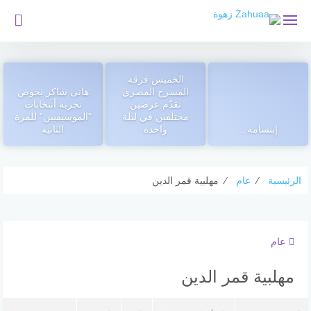
لتجاوز
لى
لمحتوى
الخميس فرقة
المسرح المصري
هانى شاكر يخوض
تقدّم عرضين
تجربة أنتخابات
مختلفين في ليلة
“الموسيقيين” للمرة
إبتسامة ..
واحدة
الثانية
الرئيسية
⁄
عام
⁄
مهلبية قمر الدين
عام
مهلبية قمر الدين