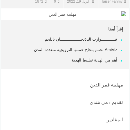
Taiser Fahmy
أبريل 19, 2022
0
1872
إقرأ أيضا
قــــــــــــوارب الباذنجــــــــــــــــــان باللحم
AmiViz تختتم بنجاح حملتها الترويجية متعددة المدن
أهم من الهدية تظبيط الهدية
مهلبية قمر الدين
تقديم / مي هندي
المقادير