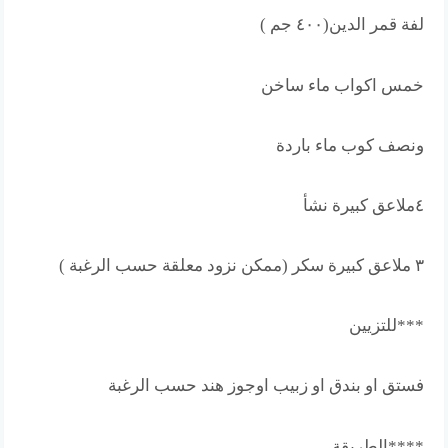
لفة قمر الدين(٤٠٠ جم )
خمس اكواب ماء ساخن
ونصف كوب ماء باردة
٤ملاعق كبيرة نشأ
٣ ملاعق كبيرة سكر (ممكن نزود معلقة حسب الرغبة )
***للتزيين
فستق او بندق او زبيب اوجوز هند حسب الرغبة
****الطريقة