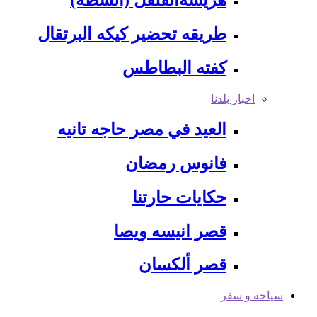
هريسةالفلفل (الشطه)
طريقه تحضير كيكه البرتقال
كفته البطاطس
اخبار بلدنا
العيد في مصر حاجه تانيه
فانوس رمضان
حكايات حارتنا
قصر انيسه ويصا
قصر ألكسان
سياحة و سفر