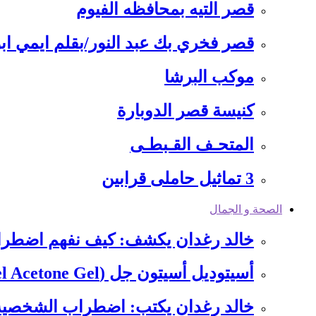
قصر التيه بمحافظه الفيوم
قصر فخري بك عبد النور/بقلم ايمي ابو
موكب البرشا
كنيسة قصر الدوبارة
المتحـف القـبطـى
3 تماثيل حاملى قرابين
الصحة و الجمال
خالد رغدان يكشف: كيف نفهم اضطرا
أسيتوديل أسيتون جل (Acetodel Acetone Gel): ثورة في إزالة طلاء…
خالد رغدان يكتب: ​اضطراب الشخصية