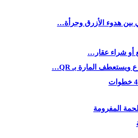
يستعطف المارة بـ QR…
حمة المفرومة