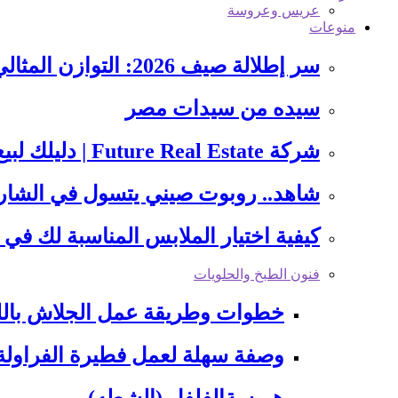
عريس وعروسة
منوعات
سر إطلالة صيف 2026: التوازن المثالي بين هدوء الأزرق وجرأة…
سيده من سيدات مصر
شركة Future Real Estate | دليلك لبيع أو شراء عقار…
شاهد.. روبوت صيني يتسول في الشارع و
كيفية اختيار الملابس المناسبة لك في 4 خطوات
فنون الطبخ والحلويات
خطوات وطريقة عمل الجلاش بالل
وصفة سهلة لعمل فطيرة الفراولة