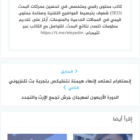
كاتب محتوى رقمي ومتخصص في تحسين محركات البحث
(SEO) شغوف بتبسيط المواضيع التقنية وصناعة محتوى
قيمي في المجالات الخدمية والمنوعات، أركز على تقديم
معلومات تتصدر نتائج البحث، للتواصل مع الكاتب عبر
تليجرام: https://t.me/elsyedm
السابق
إنستغرام تستعد لإنهاء هيمنة نتفليكس بتجربة بث تلفزيوني
التالي
الدورة الأربعون لمهرجان جرش تجمع الإرث والتجدد
إقرأ أيضا