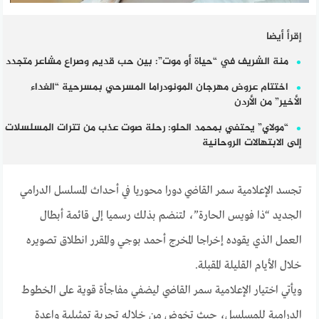
إقرأ أيضا
منة الشريف في “حياة أو موت”: بين حب قديم وصراع مشاعر متجدد
اختتام عروض مهرجان المونودراما المسرحي بمسرحية “الغداء
الأخير” من الأردن
“مولاي” يحتفي بمحمد الحلو: رحلة صوت عذب من تترات المسلسلات
إلى الابتهالات الروحانية
تجسد الإعلامية سمر القاضي دورا محوريا في أحداث المسلسل الدرامي
الجديد “ذا فويس الحارة”، لتنضم بذلك رسميا إلى قائمة أبطال
العمل الذي يقوده إخراجا المخرج أحمد بوجي والمقرر انطلاق تصويره
خلال الأيام القليلة المقبلة.
ويأتي اختيار الإعلامية سمر القاضي ليضفي مفاجأة قوية على الخطوط
الدرامية للمسلسل، حيث تخوض من خلاله تجربة تمثيلية واعدة