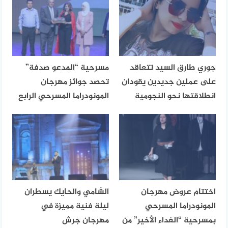
جوري طارق السيد تتعاقد
مسرحية “المدعو صدفة”
على عملين جديدين يقودان
تحصد جوائز مهرجان
انطلاقتها نحو النجومية
المونودراما المسرحي الرابع
اختتام عروض مهرجان
الشامي والحايك يسطران
المونودراما المسرحي
ليلة فنية مميزة في
بمسرحية “الغداء الأخير” من
مهرجان جرش