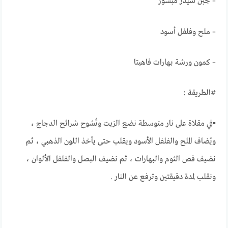
– جبن شيدر مبشور
– ملح وفلفل أسود
– كمون ورشة بهارات فاهيتا
#الطريقة :
▪في مقلاة على نار متوسطة نضع الزيت وتُشوح شرائح الدجاج ،
ويُضاف الملح والفلفل الأسود ويقلب حتى يأخذ اللون الذهبي ، ثم
نضيف فص الثوم والبهارات ، ثم نضيف البصل والفلفل الألوان ،
ونقلب لمدة دقيقتين وترفع عن النار .