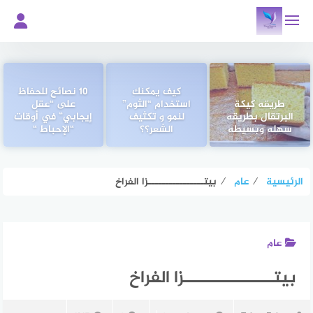
لتجاوز
لى
لمحتوى
كيف يمكنكِ
10 نصائح للحفاظ
طريقه كيكة
استخدام “الثوم”
على “عقل
البرتقال بطريقه
لنمو و تكثيف
إيجابي” في أوقات
سهله وبسيطه
الشعر؟؟
“الإحباط “
الرئيسية
⁄
عام
⁄
بيتــــــــــــــــزا الفراخ
عام
بيتــــــــــــــــزا الفراخ