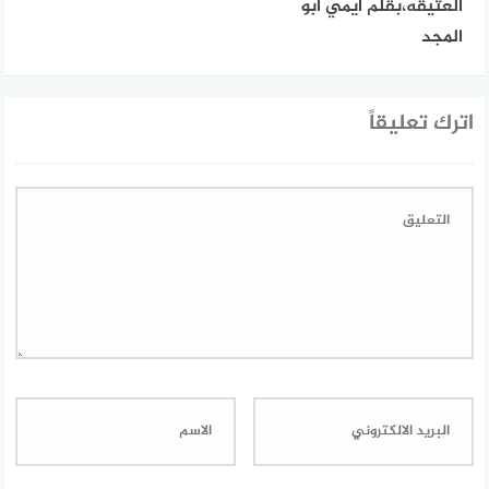
العتيقه،بقلم ايمي ابو
المجد
اترك تعليقاً