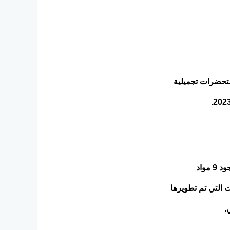
ستحضرات تجميلية
خلصت الدراسة التي أنجزت من قبل فريق من الباحثين وتم من خلالها رصد خمسين مستحضرًا من مستحضرات التجميل إلى وجود 9 مواد
 التي تم تطويرها
.