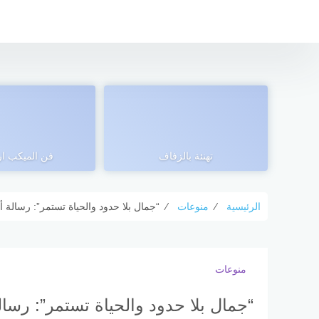
التجاوز
إلى
المحتوى
تهنئة بالزفاف
فن الميكب ا
الرئيسية
⁄
منوعات
⁄
“جمال بلا حدود والحياة تستمر”: رسالة
منوعات
“جمال بلا حدود والحياة تستمر”: رس